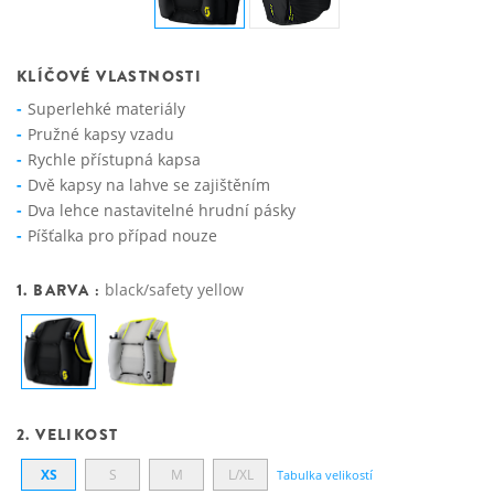
KLÍČOVÉ VLASTNOSTI
Superlehké materiály
Pružné kapsy vzadu
Rychle přístupná kapsa
Dvě kapsy na lahve se zajištěním
Dva lehce nastavitelné hrudní pásky
Píšťalka pro případ nouze
1. BARVA :
black/safety yellow
2. VELIKOST
XS
S
M
L/XL
Tabulka velikostí