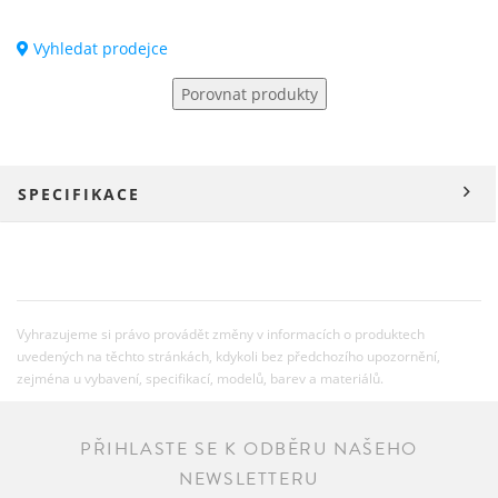
Vyhledat prodejce
Porovnat produkty
SPECIFIKACE
Vyhrazujeme si právo provádět změny v informacích o produktech
uvedených na těchto stránkách, kdykoli bez předchozího upozornění,
zejména u vybavení, specifikací, modelů, barev a materiálů.
PŘIHLASTE SE K ODBĚRU NAŠEHO
NEWSLETTERU