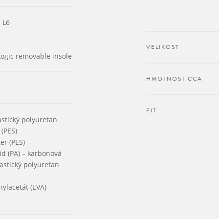
 L6
VELIKOST
ogic removable insole
HMOTNOST CCA
FIT
stický polyuretan
 (PES)
er (PES)
d (PA) – karbonová
astický polyuretan
nylacetát (EVA) -