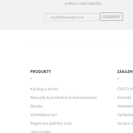
jiného z naší nabídky.
ODEBÍRAT
PRODUKTY
ZÁKAZNI
Katalog a archiv
ČASTO K
Manuály & produktová dokumentace
Kontakt
Záruka
Newslett
Vyhledávač kol
Vyhledat
Registrace jízdního kola
Správa c
Upozornění