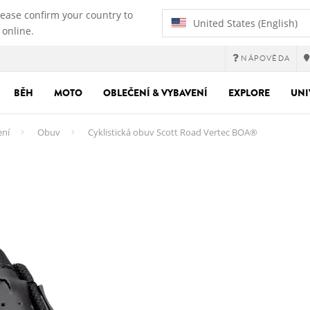
lease confirm your country to
United States (English)
 online.
NÁPOVĚDA
BĚH
MOTO
OBLEČENÍ & VYBAVENÍ
EXPLORE
UNI
ení
Obuv
Cyklistická obuv Scott Road Vertec BOA®