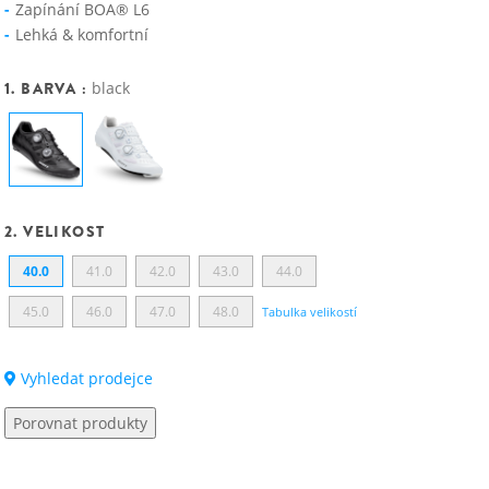
Zapínání BOA® L6
Lehká & komfortní
1. BARVA :
black
2. VELIKOST
40.0
41.0
42.0
43.0
44.0
45.0
46.0
47.0
48.0
Tabulka velikostí
Vyhledat prodejce
Porovnat produkty