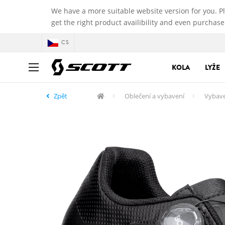
We have a more suitable website version for you. P
get the right product availibility and even purchase
CS
KOLA
LYŽE
Zpět
Oblečení a vybavení
Vybav