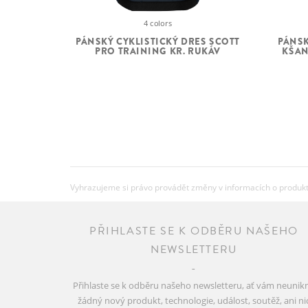
4 colors
PÁNSKÝ CYKLISTICKÝ DRES SCOTT
PÁNSK
PRO TRAINING KR. RUKÁV
KŠAN
Vyhrazujeme si právo provádět změny v informacích o produkte
PŘIHLASTE SE K ODBĚRU NAŠEHO
NEWSLETTERU
Přihlaste se k odběru našeho newsletteru, ať vám neunik
žádný nový produkt, technologie, událost, soutěž, ani ni