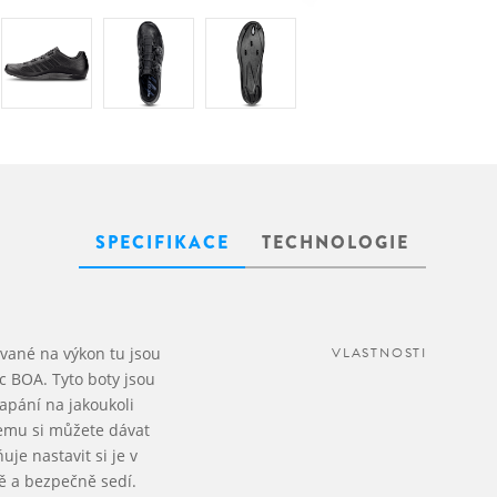
SPECIFIKACE
TECHNOLOGIE
ované na výkon tu jsou
VLASTNOSTI
ec BOA. Tyto boty jsou
lapání na jakoukoli
šemu si můžete dávat
je nastavit si je v
ně a bezpečně sedí.