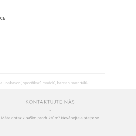
CE
u vybavení, specifikací, modelů, barev a materiálů.
KONTAKTUJTE NÁS
Máte dotaz k našim produktům? Neváhejte a ptejte se.