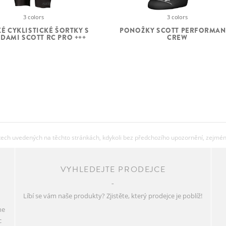
3 colors
3 colors
É CYKLISTICKÉ ŠORTKY S
PONOŽKY SCOTT PERFORMAN
DAMI SCOTT RC PRO +++
CREW
ch uvedených na těchto stránkách, kdykoli bez předchozího upozornění, zejména 
VYHLEDEJTE PRODEJCE
Líbí se vám naše produkty? Zjistěte, který prodejce je poblíž!
ne
c