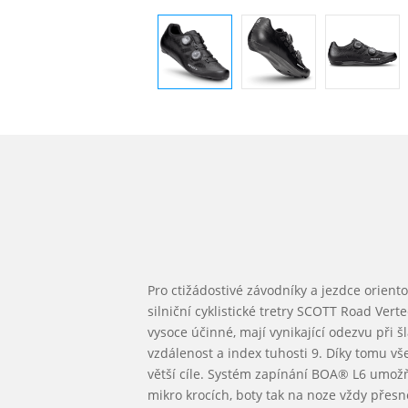
Pro ctižádostivé závodníky a jezdce orient
silniční cyklistické tretry SCOTT Road Vert
vysoce účinné, mají vynikající odezvu při š
vzdálenost a index tuhosti 9. Díky tomu v
větší cíle. Systém zapínání BOA® L6 umožňu
mikro krocích, boty tak na noze vždy přes