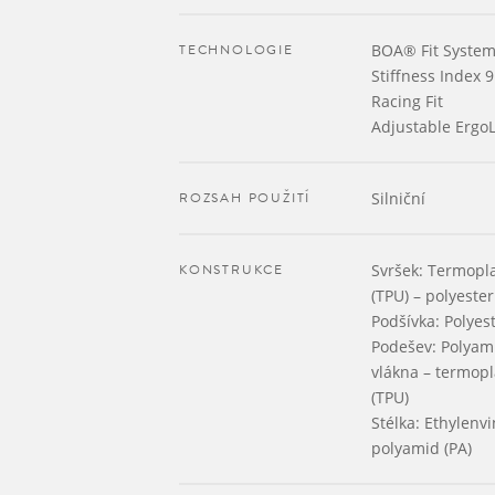
TECHNOLOGIE
BOA® Fit System
Stiffness Index 9
Racing Fit
Adjustable ErgoL
ROZSAH POUŽITÍ
Silniční
KONSTRUKCE
Svršek: Termopla
(TPU) – polyester
Podšívka: Polyest
Podešev: Polyami
vlákna – termopl
(TPU)
Stélka: Ethylenvi
polyamid (PA)