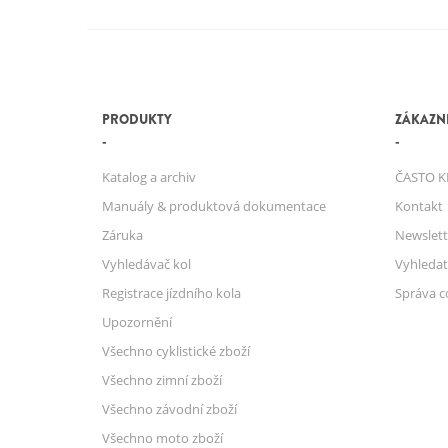
PRODUKTY
ZÁKAZNI
Katalog a archiv
ČASTO K
Manuály & produktová dokumentace
Kontakt
Záruka
Newslett
Vyhledávač kol
Vyhledat
Registrace jízdního kola
Správa c
Upozornění
Všechno cyklistické zboží
Všechno zimní zboží
Všechno závodní zboží
Všechno moto zboží