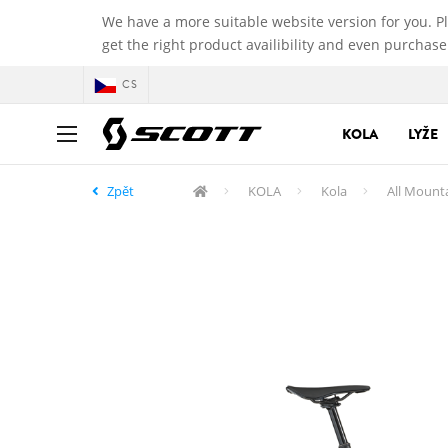
We have a more suitable website version for you. P
get the right product availibility and even purchase
CS
KOLA
LYŽE
Zpět
KOLA
Kola
All Mount