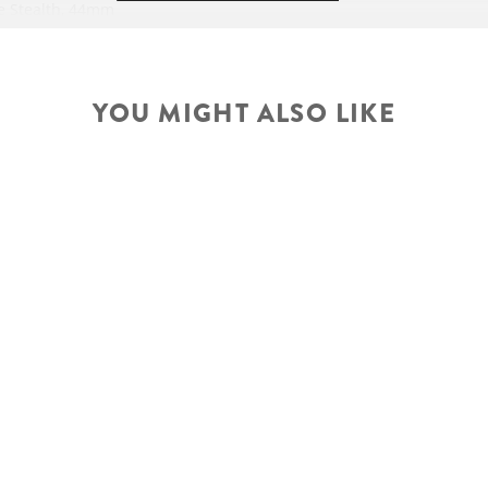
 Stealth, 44mm
steerer
ŘIDÍTKA
j., 110mm travel
YOU MIGHT ALSO LIKE
Technology
ropper Remote
PŘEDSTAVEC
odes
e AXS Transmission
nic Shift System
SEDLOVKA
SEDLOVKA