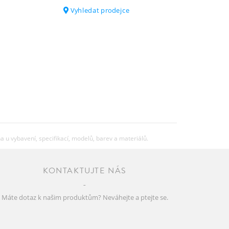
Vyhledat prodejce
SRAM AXS Powerpack
11.2 (Tubeless setup)
24.69 (Tubeless setup)
130kg
Celková hmotnost zahrnuje kolo,
u vybavení, specifikací, modelů, barev a materiálů.
jezdce, vybavení\ a případné další
zavazadlo
KONTAKTUJTE NÁS
Máte dotaz k našim produktům? Neváhejte a ptejte se.