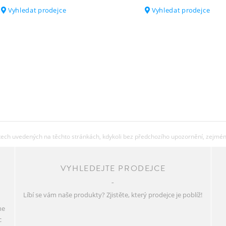
Vyhledat prodejce
Vyhledat prodejce
EXTRA
HMOTNOST V KG
(CCA)
HMOTNOST V LB
(CCA)
MAX. SYSTÉMOVÁ
HMOTNOST
ch uvedených na těchto stránkách, kdykoli bez předchozího upozornění, zejména 
VYHLEDEJTE PRODEJCE
Líbí se vám naše produkty? Zjistěte, který prodejce je poblíž!
ne
c