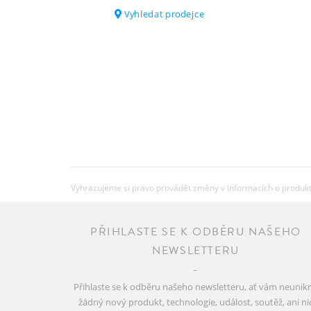
Vyhledat prodejce
Vyhrazujeme si právo provádět změny v informacích o produkte
PŘIHLASTE SE K ODBĚRU NAŠEHO
NEWSLETTERU
Přihlaste se k odběru našeho newsletteru, ať vám neunik
žádný nový produkt, technologie, událost, soutěž, ani ni