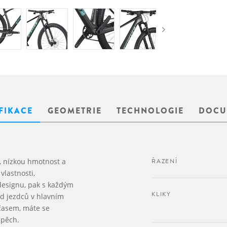
FIKACE
GEOMETRIE
TECHNOLOGIE
DOCU
, nízkou hmotnost a
ŘAZENÍ
vlastnosti,
signu, pak s každým
KLIKY
d jezdců v hlavním
 časem, máte se
spěch.