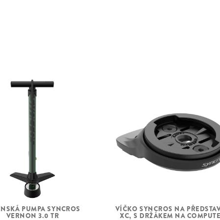
HLAVOVÉ
SLOŽENÍ
SADA KOL
PŘEDNÍ PLÁŠŤ
ZADNÍ PLÁŠŤ
ENSKÁ PUMPA SYNCROS
VÍČKO SYNCROS NA PŘEDSTA
VERNON 3.0 TR
XC, S DRŽÁKEM NA COMPUT