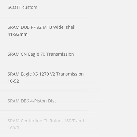
SCOTT custom
SRAM DUB PF 92 MTB Wide, shell
41x92mm
SRAM CN Eagle 70 Transmission
SRAM Eagle XS 1270 V2 Transmission
10-52
SRAM DB6 4-Piston Disc
SRAM Centerline CL Rotors 180/F and
160/R