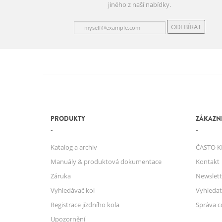
jiného z naší nabídky.
ODEBÍRAT
PRODUKTY
ZÁKAZNI
Katalog a archiv
ČASTO K
Manuály & produktová dokumentace
Kontakt
Záruka
Newslett
Vyhledávač kol
Vyhledat
Registrace jízdního kola
Správa c
Upozornění