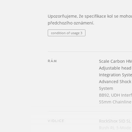
Upozorňujeme, že specifikace kol se moho
předchozího oznámení.
condition of usage 3
RÁM
Scale Carbon H
Adjustable head 
Integration Syst
Advanced Shock
System
BB92, UDH Inter
55mm Chainline
VIDLICE
RockShox SID SL 
Rush RL 3-Mode