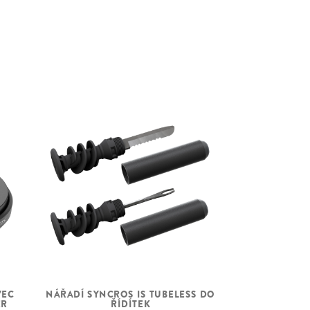
Syncros - Acros Angle adjust & Cable
Routing HS System
+-0.6° head angle adjustment
ZS56/28.6 – ZS56/40 MTB
Syncros Silverton 2.5-30 CL
F: 15x110mm, R: 12x148mm
30mm Tubeless ready rim
28H, Syncros Axle w/Removable Lever
with 6mm Allen, T30 and T25 Tools
Maxxis Rekon Race, 29x2.4", 120TPI
Foldable Bead,Tubeless Ready, EXO
Maxxis Rekon Race, 29x2.4", 120TPI
Foldable Bead,Tubeless Ready, EXO
VEC
NÁŘADÍ SYNCROS IS TUBELESS DO
ER
ŘÍDÍTEK