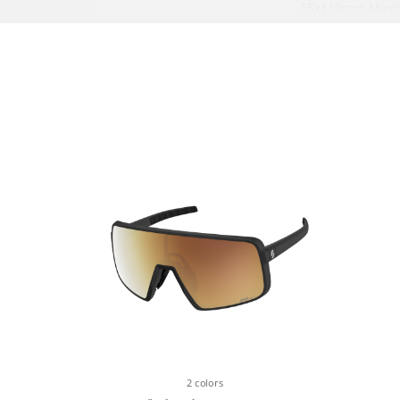
15x110mm Maxle
offset, Tapered 
Lockout, Reb. Ad
OVLÁDACÍ
SCOTT RideLoc 
SYSTÉM
Suspension & D
3 Suspension m
PŘEHAZOVAČKA
SRAM S1000 Eagl
12 Speed
Wireless Electro
2 colors