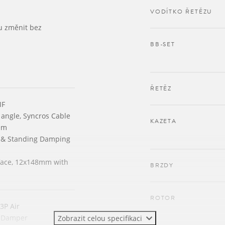
VODÍTKO ŘETĚZU
u změnit bez
BB-SET
ŘETĚZ
MF
angle, Syncros Cable
KAZETA
em
 & Standing Damping
face, 12x148mm with
BRZDY
ROTOR
3P Air
 Damper
Zobrazit celou specifikaci