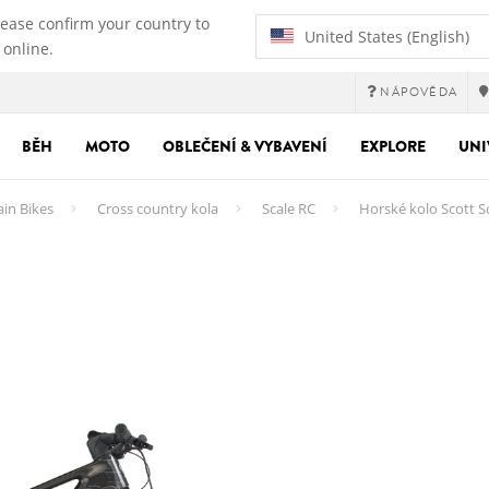
lease confirm your country to
United States (English)
 online.
NÁPOVĚDA
BĚH
MOTO
OBLEČENÍ & VYBAVENÍ
EXPLORE
UNI
ain Bikes
Cross country kola
Scale RC
Horské kolo Scott S