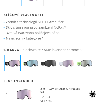
KLÍČOVÉ VLASTNOSTI
Zorník s technologií SCOTT Amplifier
Sklo s úpravou proti zamlžení NoFog™
3vrstvá tvarovaná obličejová pěna
Navíc zorník kategorie 1
1. BARVA :
black/white / AMP lavender chrome S3
LENS INCLUDED
AMP LAVENDER CHROME
S3
1
CAT S3
VLT 13%