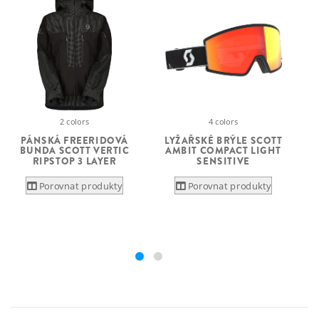
2 colors
4 colors
L
PÁNSKÁ FREERIDOVÁ
LYŽAŘSKÉ BRÝLE SCOTT
BUNDA SCOTT VERTIC
AMBIT COMPACT LIGHT
RIPSTOP 3 LAYER
SENSITIVE
Porovnat produkty
Porovnat produkty