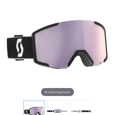
Rozbalit klepnutím