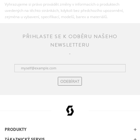
Vyhrazujeme si právo provádět změny v informacích o produktech
uvedených na těchto stránkách, kdykoli bez předchozího upozornění,
zejména u vybavení, specifikací, modelů, barev a materiálů.
PŘIHLASTE SE K ODBĚRU NAŠEHO
NEWSLETTERU
ODEBÍRAT
PRODUKTY
ZÁKAZNICKÝ SERVIS