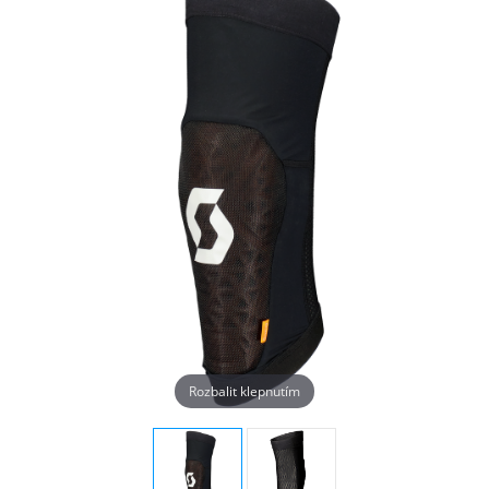
Rozbalit klepnutím