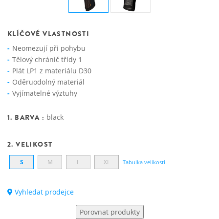
KLÍČOVÉ VLASTNOSTI
Neomezují při pohybu
Tělový chránič třídy 1
Plát LP1 z materiálu D30
Oděruodolný materiál
Vyjímatelné výztuhy
1. BARVA :
black
2. VELIKOST
S
M
L
XL
Tabulka velikostí
Vyhledat prodejce
Porovnat produkty