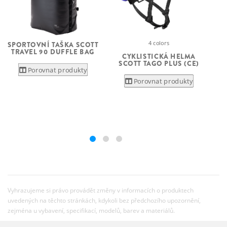
4 colors
SPORTOVNÍ TAŠKA SCOTT
TRAVEL 90 DUFFLE BAG
CYKLISTICKÁ HELMA
SCOTT TAGO PLUS (CE)
Porovnat produkty
Porovnat produkty
Vyhrazujeme si právo provádět změny v informacích o produktech
uvedených na těchto stránkách, kdykoli bez předchozího upozornění,
zejména u vybavení, specifikací, modelů, barev a materiálů.