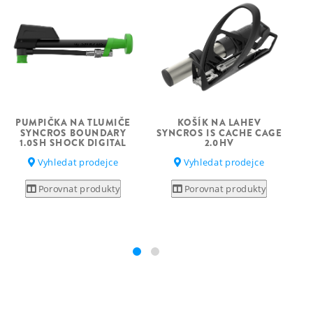
PUMPIČKA NA TLUMIČE
KOŠÍK NA LAHEV
SYNCROS BOUNDARY
SYNCROS IS CACHE CAGE
P
1.0SH SHOCK DIGITAL
2.0HV
Vyhledat prodejce
Vyhledat prodejce
Porovnat produkty
Porovnat produkty