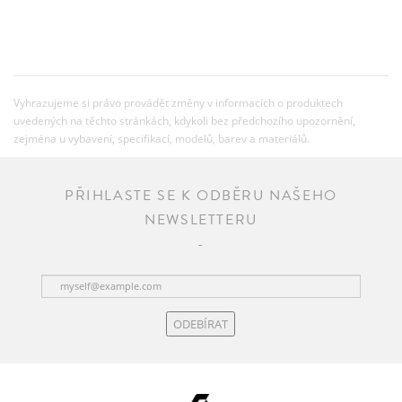
Vyhrazujeme si právo provádět změny v informacích o produktech
uvedených na těchto stránkách, kdykoli bez předchozího upozornění,
zejména u vybavení, specifikací, modelů, barev a materiálů.
PŘIHLASTE SE K ODBĚRU NAŠEHO
NEWSLETTERU
ODEBÍRAT