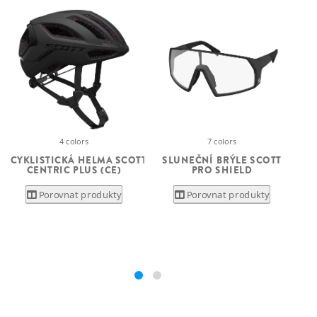
4 colors
7 colors
CYKLISTICKÁ HELMA SCOTT
SLUNEČNÍ BRÝLE SCOTT
CENTRIC PLUS (CE)
PRO SHIELD
V
Porovnat produkty
Porovnat produkty