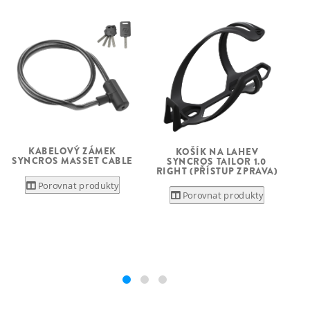
D
KABELOVÝ ZÁMEK
KOŠÍK NA LAHEV
SYNCROS MASSET CABLE
SYNCROS TAILOR 1.0
RIGHT (PŘÍSTUP ZPRAVA)
Porovnat produkty
Porovnat produkty