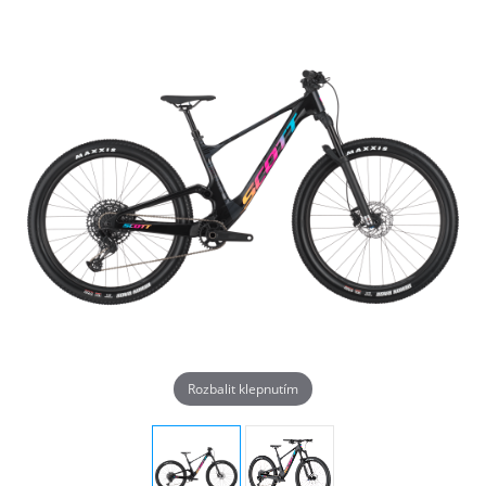
Rozbalit klepnutím