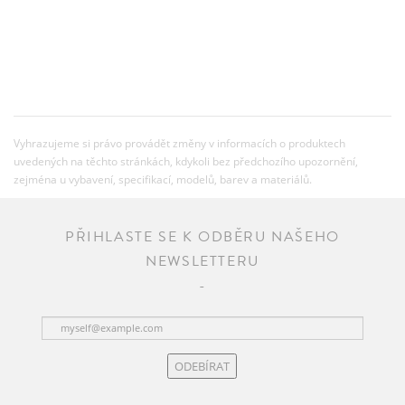
Vyhrazujeme si právo provádět změny v informacích o produktech
uvedených na těchto stránkách, kdykoli bez předchozího upozornění,
zejména u vybavení, specifikací, modelů, barev a materiálů.
PŘIHLASTE SE K ODBĚRU NAŠEHO
NEWSLETTERU
ODEBÍRAT