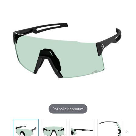
Rozbalit klepnutím