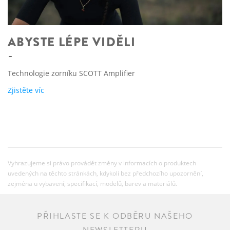
ABYSTE LÉPE VIDĚLI
Technologie zorníku SCOTT Amplifier
Zjistěte víc
Vyhrazujeme si právo provádět změny v informacích o produktech
uvedených na těchto stránkách, kdykoli bez předchozího upozornění,
zejména u vybavení, specifikací, modelů, barev a materiálů.
PŘIHLASTE SE K ODBĚRU NAŠEHO