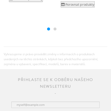
Porovnat produkty
Vyhrazujeme si právo provádět změny v informacích o produktech
uvedených na těchto stránkách, kdykoli bez předchozího upozornění,
zejména u vybavení, specifikací, modelů, barev a materiálů.
PŘIHLASTE SE K ODBĚRU NAŠEHO
NEWSLETTERU