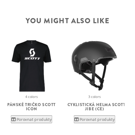
YOU MIGHT ALSO LIKE
4 colors
3 colors
PÁNSKÉ TRIČKO SCOTT
CYKLISTICKÁ HELMA SCOTT
S
ICON
JIBE (CE)
Porovnat produkty
Porovnat produkty