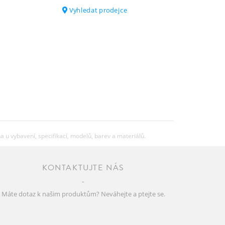
Schwalbe Big Apple Performance, 60-
Vyhledat prodejce
622
Front Lezyne Hecto E65
Rear Lezyne Rack Light
Racktime carrier SnapIt 2.0 27KG
Marwi SP-828
u vybavení, specifikací, modelů, barev a materiálů.
30.6
KONTAKTUJTE NÁS
Máte dotaz k našim produktům? Neváhejte a ptejte se.
67.46