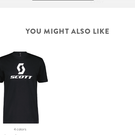
BRZDY
ROTOR
YOU MIGHT ALSO LIKE
6061 Alloy custom
ŘIDÍTKA
attery
 12x148mm with 52mm
PŘEDSTAVEC
SEDLOVKA
4 LO Coil, Tapered,
, Lock Out, 100mm
SEDLOVKA
4 colors