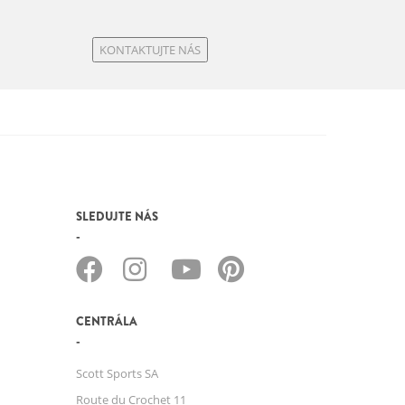
160kg
KONTAKTUJTE NÁS
Celková hmotnost zahrnuje kolo,
jezdce, vybavení\ a případné další
zavazadlo
SLEDUJTE NÁS
CENTRÁLA
Scott Sports SA
Route du Crochet 11