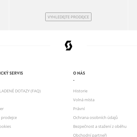
MAX. SYSTÉMOVÁ
HMOTNOST
VYHLEDEJTE PRODEJCE
CKÝ SERVIS
O NÁS
LADENÉ DOTAZY (FAQ)
Historie
Volná místa
er
Právní
 prodejce
Ochrana osobních údajů
ookies
Bezpečnost a stažení z oběhu
Obchodní partneři