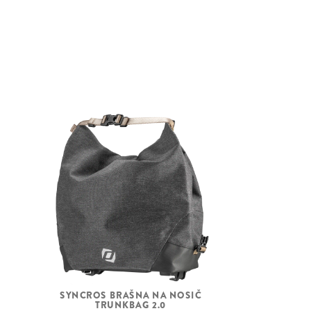
Acros, 1.5"- 1.5"
semi integ. OD 50/61mm, ID 44/55mm
Shimano HBTC50015BB CL, 15x110mm
Shimano FHTC500HMBB, 148x12mm
Black Spokes
Syncros X18 Disc
Schwalbe Big Apple Performance, 60-
622
S
SYNCROS BRAŠNA NA NOSIČ
TRUNKBAG 2.0