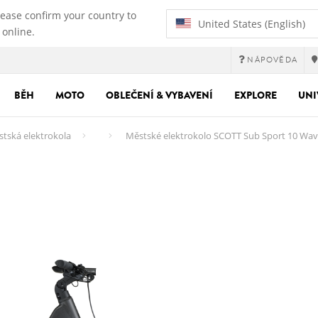
lease confirm your country to
United States (English)
 online.
NÁPOVĚDA
BĚH
MOTO
OBLEČENÍ & VYBAVENÍ
EXPLORE
UNI
tská elektrokola
Městské elektrokolo SCOTT Sub Sport 10 Wa