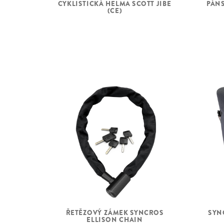
PÁNS
CYKLISTICKÁ HELMA SCOTT JIBE
POHONNÁ
Bosch Performan
(CE)
JEDNOTKA
EU: 25kmh
SYN
ŘETĚZOVÝ ZÁMEK SYNCROS
ELLISON CHAIN