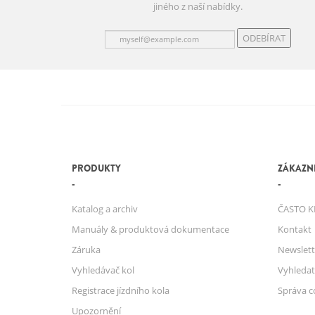
jiného z naší nabídky.
ODEBÍRAT
PRODUKTY
ZÁKAZNI
Katalog a archiv
ČASTO K
Manuály & produktová dokumentace
Kontakt
Záruka
Newslett
Vyhledávač kol
Vyhledat
Registrace jízdního kola
Správa c
Upozornění