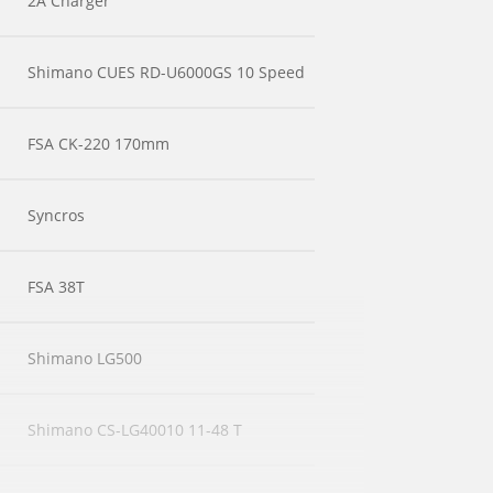
2A Charger
Shimano CUES RD-U6000GS 10 Speed
FSA CK-220 170mm
Syncros
FSA 38T
Shimano LG500
Shimano CS-LG40010 11-48 T