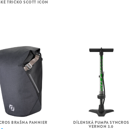
KÉ TRIČKO SCOTT ICON
ce Line PX (BDU347Y)
HLAVOVÉ
SLOŽENÍ
PŘEDNÍ NÁBOJ
ZADNÍ NÁBOJ
VÝPLET
RÁFKY
PŘEDNÍ PLÁŠŤ
CROS BRAŠNA PANNIER
DÍLENSKÁ PUMPA SYNCRO
VERNON 3.0