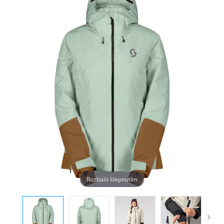
Rozbalit klepnutím