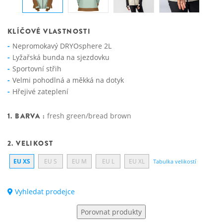
KLÍČOVÉ VLASTNOSTI
Nepromokavý DRYOsphere 2L
Lyžařská bunda na sjezdovku
Sportovní střih
Velmi pohodlná a měkká na dotyk
Hřejivé zateplení
1. BARVA :
fresh green/bread brown
2. VELIKOST
EU XS
EU S
EU M
EU L
EU XL
Tabulka velikostí
Vyhledat prodejce
Porovnat produkty