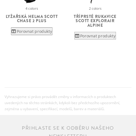
4 colors
2 colors
LYŽAŘSKÁ HELMA SCOTT
TŘÍPRSTÉ RUKAVICE
CHASE 2 PLUS
SCOTT EXPLORAIR
ALPINE
Porovnat produkty
Porovnat produkty
Vyhrazujeme si právo provádět změny v informacích o produktech
uvedených na těchto stránkách, kdykoli bez předchozího upozornění,
zejména u vybavení, specifikací, modelů, barev a materiálů.
PŘIHLASTE SE K ODBĚRU NAŠEHO