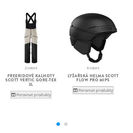
6 colors
2 colors
LYŽAŘSKÁ HELMA SCOTT
FREERIDOVÉ KALHOTY
FLOW PRO MIPS
D
SCOTT VERTIC GORE-TEX
3L
Porovnat produkty
Porovnat produkty