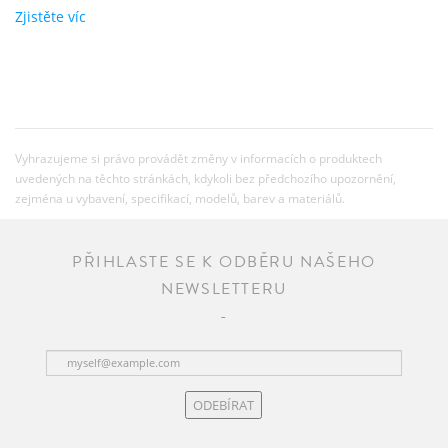
Zjistěte víc
Vyhrazujeme si právo provádět změny v informacích o produktech
uvedených na těchto stránkách, kdykoli bez předchozího upozornění,
zejména u vybavení, specifikací, modelů, barev a materiálů.
PŘIHLASTE SE K ODBĚRU NAŠEHO
NEWSLETTERU
ODEBÍRAT