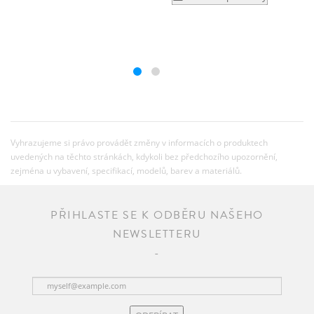
Vyhrazujeme si právo provádět změny v informacích o produktech
uvedených na těchto stránkách, kdykoli bez předchozího upozornění,
zejména u vybavení, specifikací, modelů, barev a materiálů.
PŘIHLASTE SE K ODBĚRU NAŠEHO
NEWSLETTERU