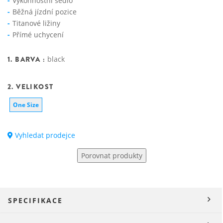
Výkonnostní sedlo
Běžná jízdní pozice
Titanové ližiny
Přímé uchycení
1. BARVA :
black
2. VELIKOST
One Size
Vyhledat prodejce
Porovnat produkty
SPECIFIKACE