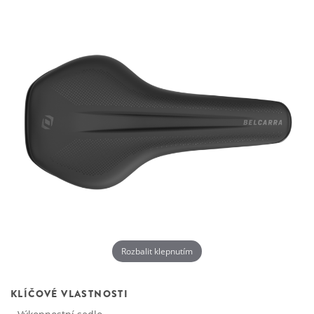
Rozbalit klepnutím
KLÍČOVÉ VLASTNOSTI