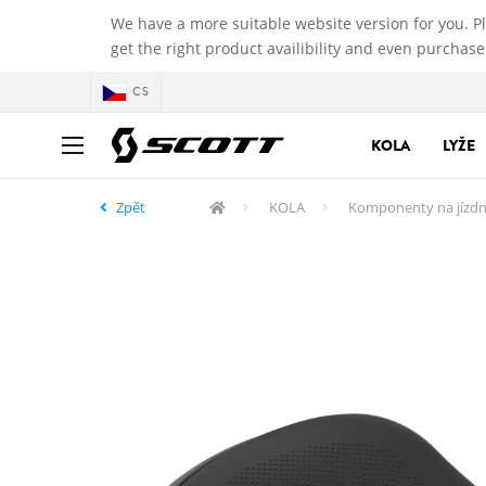
We have a more suitable website version for you. P
get the right product availibility and even purchase
CS
KOLA
LYŽE
Zpět
KOLA
Komponenty na jízdn