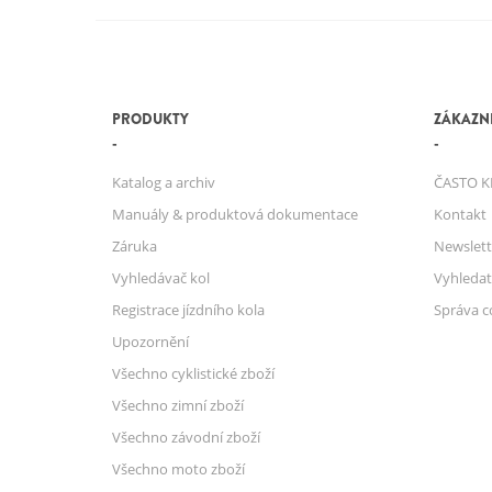
PRODUKTY
ZÁKAZNI
Katalog a archiv
ČASTO K
Manuály & produktová dokumentace
Kontakt
Záruka
Newslett
Vyhledávač kol
Vyhledat
Registrace jízdního kola
Správa c
Upozornění
Všechno cyklistické zboží
Všechno zimní zboží
Všechno závodní zboží
Všechno moto zboží