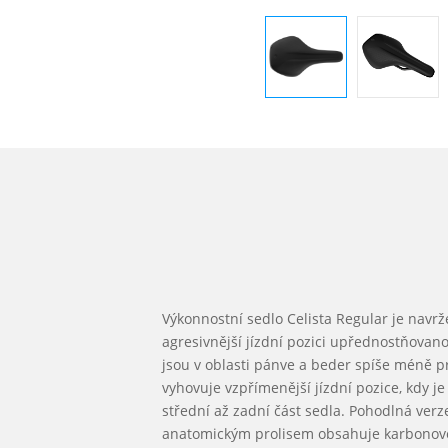
Výkonnostní sedlo Celista Regular je navr
agresivnější jízdní pozici upřednostňovan
jsou v oblasti pánve a beder spíše méně p
vyhovuje vzpřímenější jízdní pozice, kdy je
střední až zadní část sedla. Pohodlná verz
anatomickým prolisem obsahuje karbonové l