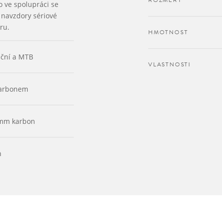
ROZMĚRY
o ve spolupráci se
 navzdory sériové
ru.
HMOTNOST
iční a MTB
VLASTNOSTI
karbonem
 mm karbon
n