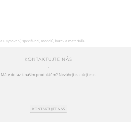
u vybavení, specifikací, modelů, barev a materiálů.
KONTAKTUJTE NÁS
Máte dotaz k našim produktům? Neváhejte a ptejte se.
KONTAKTUJTE NÁS