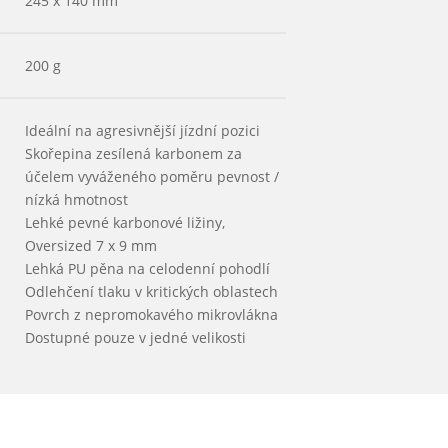
245 x 140 mm
200 g
Ideální na agresivnější jízdní pozici
Skořepina zesílená karbonem za
účelem vyváženého poměru pevnost /
nízká hmotnost
Lehké pevné karbonové ližiny,
Oversized 7 x 9 mm
Lehká PU pěna na celodenní pohodlí
Odlehčení tlaku v kritických oblastech
Povrch z nepromokavého mikrovlákna
Dostupné pouze v jedné velikosti