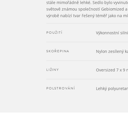
stále mimořádně lehké. Sedlo bylo vyvinut
světově známou společností Gebiomized a
výrobě nabízí tvar řešený téměř jako na mí
POUŽITÍ
Výkonnostní siln
SKOŘEPINA
Nylon zesílený 
LIŽINY
Oversized 7 x 9
POLSTROVÁNÍ
Lehký polyureta