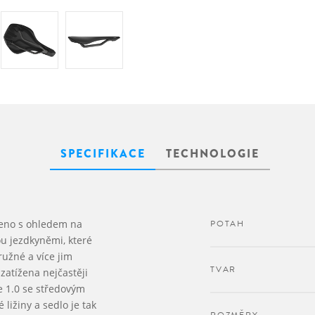
SPECIFIKACE
TECHNOLOGIE
ženo s ohledem na
POTAH
ou jezdkyněmi, které
ružné a více jim
TVAR
 zatížena nejčastěji
e 1.0 se středovým
ižiny a sedlo je tak