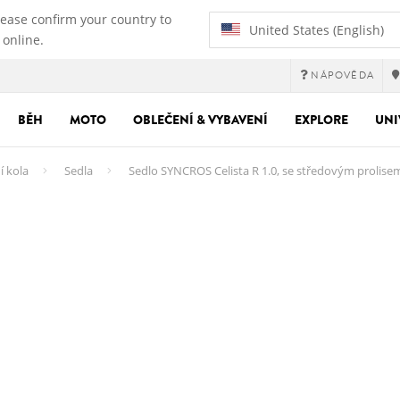
lease confirm your country to
United States (English)
 online.
NÁPOVĚDA
BĚH
MOTO
OBLEČENÍ & VYBAVENÍ
EXPLORE
UNI
í kola
Sedla
Sedlo SYNCROS Celista R 1.0, se středovým prolise