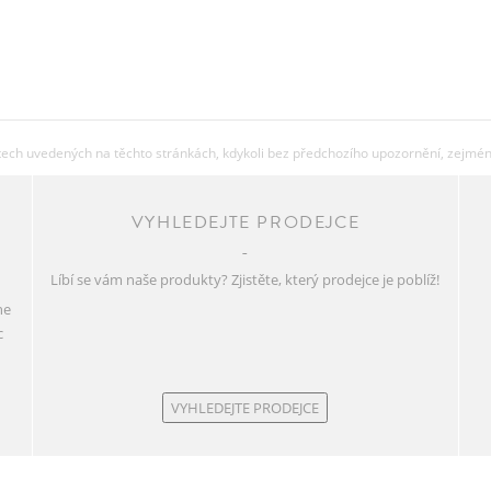
ch uvedených na těchto stránkách, kdykoli bez předchozího upozornění, zejména 
VYHLEDEJTE PRODEJCE
Líbí se vám naše produkty? Zjistěte, který prodejce je poblíž!
ne
c
VYHLEDEJTE PRODEJCE