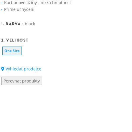
Karbonové ližiny - nízká hmotnost
Přímé uchycení
1. BARVA :
black
2. VELIKOST
One Size
Vyhledat prodejce
Porovnat produkty