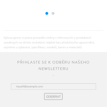
Vyhrazujeme si právo provádět změny v informacích o produktech
uvedených na těchto stránkách, kdykoli bez předchozího upozornění,
zejména u vybavení, specifikací, modelů, barev a materiálů.
PŘIHLASTE SE K ODBĚRU NAŠEHO
NEWSLETTERU
ODEBÍRAT