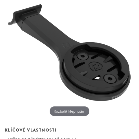
Rozbalit klepnutím
KLÍČOVÉ VLASTNOSTI