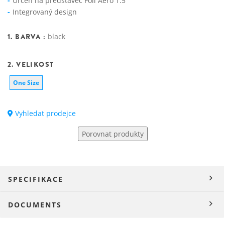
Určen na představec Foil Aero 1.5
Integrovaný design
1. BARVA :
black
2. VELIKOST
One Size
Vyhledat prodejce
Porovnat produkty
SPECIFIKACE
DOCUMENTS