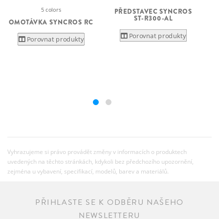
5 colors
PŘEDSTAVEC SYNCROS
ST-R300-AL
OMOTÁVKA SYNCROS RC
Porovnat produkty
Porovnat produkty
Vyhrazujeme si právo provádět změny v informacích o produktech
uvedených na těchto stránkách, kdykoli bez předchozího upozornění,
zejména u vybavení, specifikací, modelů, barev a materiálů.
PŘIHLASTE SE K ODBĚRU NAŠEHO
NEWSLETTERU