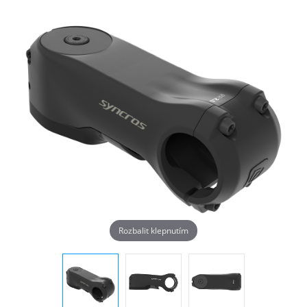
Rozbalit klepnutím