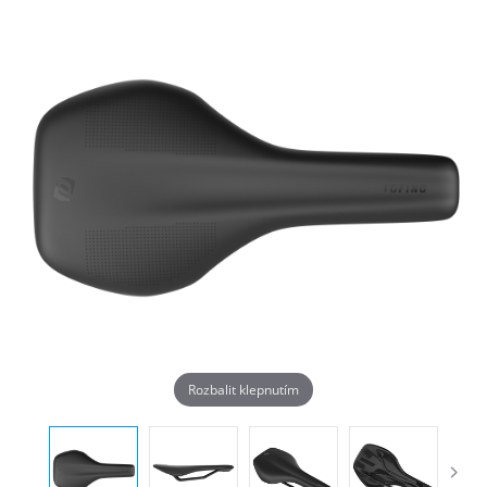
Rozbalit klepnutím