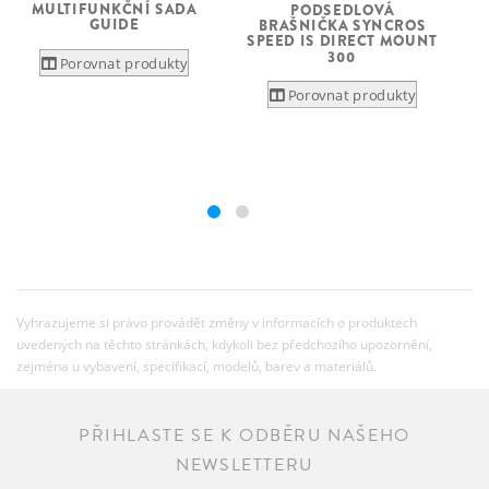
MULTIFUNKČNÍ SADA
PODSEDLOVÁ
GUIDE
BRAŠNIČKA SYNCROS
SPEED IS DIRECT MOUNT
300
Porovnat produkty
Porovnat produkty
Vyhrazujeme si právo provádět změny v informacích o produktech
uvedených na těchto stránkách, kdykoli bez předchozího upozornění,
zejména u vybavení, specifikací, modelů, barev a materiálů.
PŘIHLASTE SE K ODBĚRU NAŠEHO
NEWSLETTERU