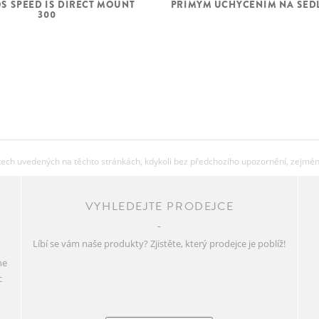
PŘÍMÝM UCHYCENÍM NA SED
S SPEED IS DIRECT MOUNT
300
ch uvedených na těchto stránkách, kdykoli bez předchozího upozornění, zejména 
VYHLEDEJTE PRODEJCE
Líbí se vám naše produkty? Zjistěte, který prodejce je poblíž!
ne
c