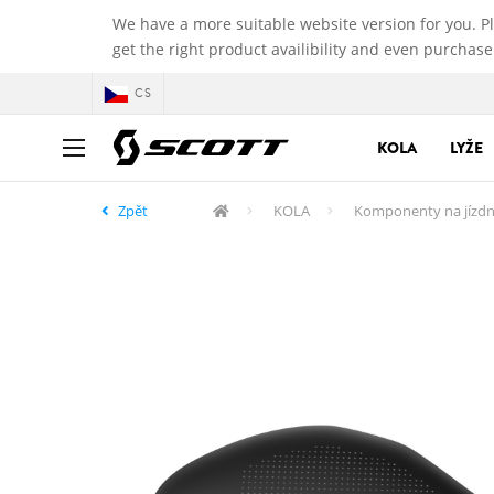
We have a more suitable website version for you. P
get the right product availibility and even purchase
CS
KOLA
LYŽE
Zpět
KOLA
Komponenty na jízdn