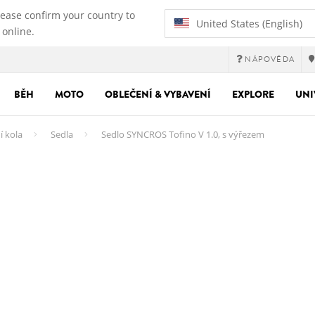
lease confirm your country to
United States (English)
 online.
NÁPOVĚDA
BĚH
MOTO
OBLEČENÍ & VYBAVENÍ
EXPLORE
UNI
í kola
Sedla
Sedlo SYNCROS Tofino V 1.0, s výřezem