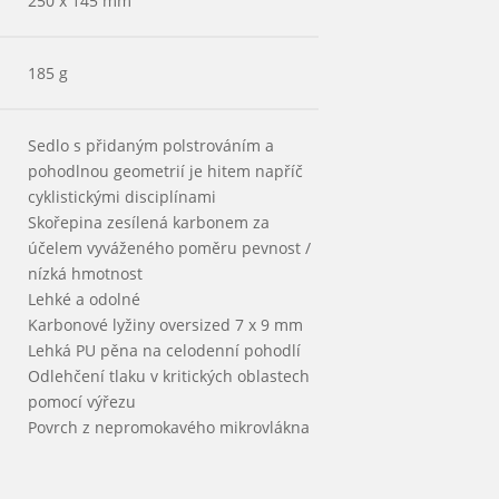
250 x 145 mm
185 g
Sedlo s přidaným polstrováním a
pohodlnou geometrií je hitem napříč
cyklistickými disciplínami
Skořepina zesílená karbonem za
účelem vyváženého poměru pevnost /
nízká hmotnost
Lehké a odolné
Karbonové lyžiny oversized 7 x 9 mm
Lehká PU pěna na celodenní pohodlí
Odlehčení tlaku v kritických oblastech
pomocí výřezu
Povrch z nepromokavého mikrovlákna