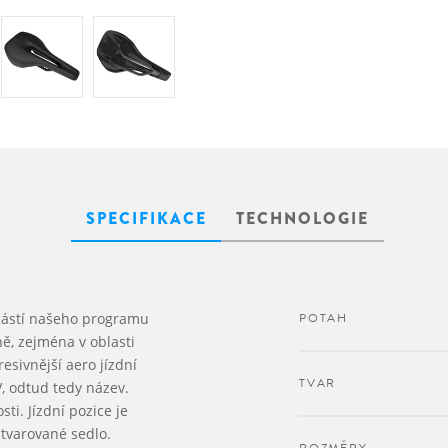
SPECIFIKACE
TECHNOLOGIE
učástí našeho programu
POTAH
ně, zejména v oblasti
resivnější aero jízdní
TVAR
, odtud tedy název.
sti. Jízdní pozice je
 tvarované sedlo.