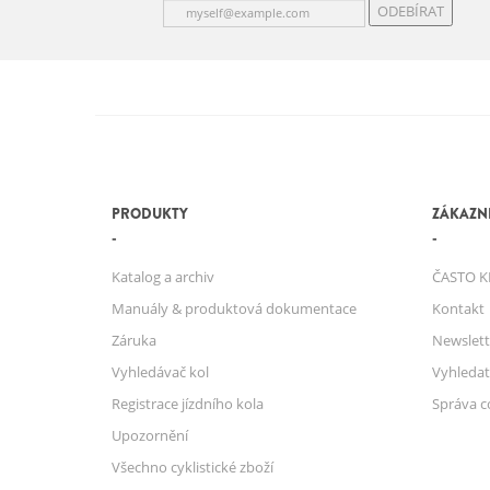
ODEBÍRAT
PRODUKTY
ZÁKAZNI
Katalog a archiv
ČASTO K
Manuály & produktová dokumentace
Kontakt
Záruka
Newslett
Vyhledávač kol
Vyhledat
Registrace jízdního kola
Správa c
Upozornění
Všechno cyklistické zboží