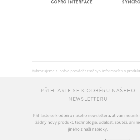
GOPRO INTERFACE
SYNCRO
Vyhrazujeme si právo provádět změny v informacích o produkte
PŘIHLASTE SE K ODBĚRU NAŠEHO
NEWSLETTERU
Přihlaste se k odběru našeho newsletteru, ať vám neunik
žádný nový produkt, technologie, událost, soutěž, ani ni
jiného z naší nabídky.