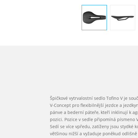
Špičkové vytrvalostní sedlo Tofino V je so
V-Concept pro flexibilnější jezdce a jezdky
pánve a bederní páteře, kteří inklinují k ag
pozici. Pozice v sedle připomíná písmeno V
Sedí se více vpředu, zatíženy jsou stydké ko
většinou nižší a vyžaduje poněkud odlišně