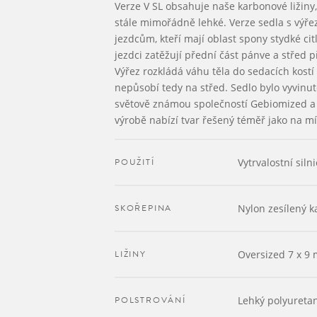
Verze V SL obsahuje naše karbonové ližiny
stále mimořádně lehké. Verze sedla s výř
jezdcům, kteří mají oblast spony stydké citl
jezdci zatěžují přední část pánve a střed p
Výřez rozkládá váhu těla do sedacích kostí
nepůsobí tedy na střed. Sedlo bylo vyvinut
světově známou společností Gebiomized a
výrobě nabízí tvar řešený téměř jako na mí
POUŽITÍ
Vytrvalostní siln
SKOŘEPINA
Nylon zesílený 
LIŽINY
Oversized 7 x 9
POLSTROVÁNÍ
Lehký polyureta