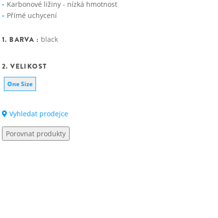
Karbonové ližiny - nízká hmotnost
Přímé uchycení
1. BARVA :
black
2. VELIKOST
One Size
Vyhledat prodejce
Porovnat produkty