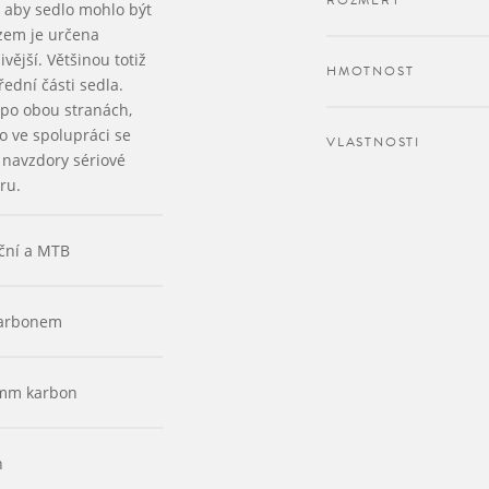
ROZMĚRY
, aby sedlo mohlo být
ezem je určena
ivější. Většinou totiž
HMOTNOST
řední části sedla.
 po obou stranách,
o ve spolupráci se
VLASTNOSTI
 navzdory sériové
ru.
iční a MTB
karbonem
 mm karbon
n