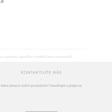
LO
u vybavení, specifikací, modelů, barev a materiálů.
KONTAKTUJTE NÁS
Máte dotaz k našim produktům? Neváhejte a ptejte se.