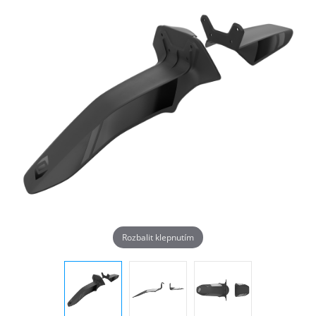
Rozbalit klepnutím