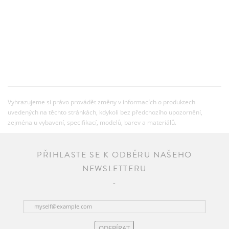
Vyhrazujeme si právo provádět změny v informacích o produktech
uvedených na těchto stránkách, kdykoli bez předchozího upozornění,
zejména u vybavení, specifikací, modelů, barev a materiálů.
PŘIHLASTE SE K ODBĚRU NAŠEHO
NEWSLETTERU
ODEBÍRAT