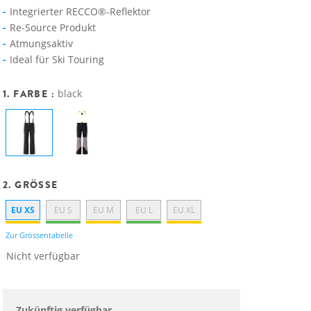
Integrierter RECCO®-Reflektor
Re-Source Produkt
Atmungsaktiv
Ideal für Ski Touring
1. FARBE :
black
2. GRÖSSE
EU XS
EU S
EU M
EU L
EU XL
Zur Grössentabelle
Nicht verfügbar
Zukünftig verfügbar