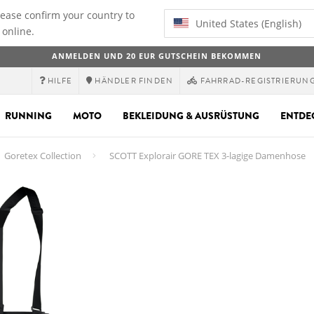
lease confirm your country to
United States (English)
 online.
ANMELDEN UND 20 EUR GUTSCHEIN BEKOMMEN
HILFE
HÄNDLER FINDEN
FAHRRAD-REGISTRIERUN
RUNNING
MOTO
BEKLEIDUNG & AUSRÜSTUNG
ENTDE
Goretex Collection
SCOTT Explorair GORE TEX 3-lagige Damenhose