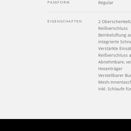
PASSFORM
Regular
EIGENSCHAFTEN
2 Oberschenkelt
Reißverschluss
Beinbelüftung a
Integrierte Schn
Verstärkte Eins
Reißverschluss
Abnehmbare, ver
Hosenträger
Verstellbarer B
Mesh-Innentasc
inkl. Schlaufe f