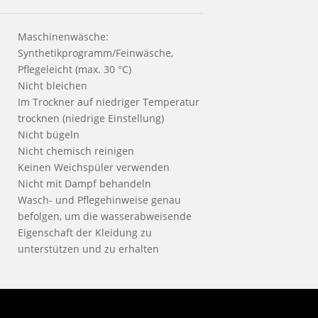
Maschinenwäsche:
Synthetikprogramm/Feinwäsche,
Pflegeleicht (max. 30 °C)
Nicht bleichen
Im Trockner auf niedriger Temperatur
trocknen (niedrige Einstellung)
Nicht bügeln
Nicht chemisch reinigen
Keinen Weichspüler verwenden
Nicht mit Dampf behandeln
Wasch- und Pflegehinweise genau
befolgen, um die wasserabweisende
Eigenschaft der Kleidung zu
unterstützen und zu erhalten