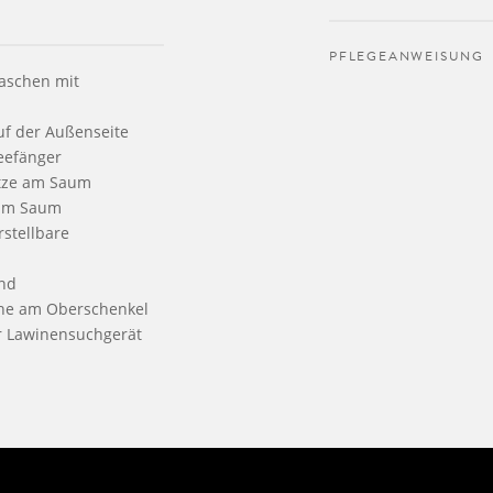
PFLEGEANWEISUNG
aschen mit
uf der Außenseite
eefänger
ätze am Saum
 am Saum
stellbare
und
he am Oberschenkel
ür Lawinensuchgerät