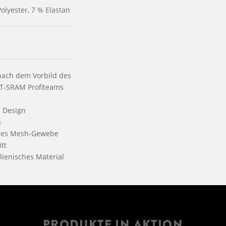
Polyester, 7 % Elastan
 nach dem Vorbild des
T-SRAM Profiteams
s Design
n
mes Mesh-Gewebe
tt
lienisches Material
PRODUKTE IN AKTION