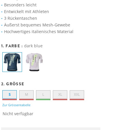
Besonders leicht
Entwickelt mit Athleten
3 Rückentaschen
Äußerst bequemes Mesh-Gewebe
Hochwertiges italienisches Material
1. FARBE :
dark blue
2. GRÖSSE
S
M
L
XL
XXL
Zur Grössentabelle
Nicht verfügbar