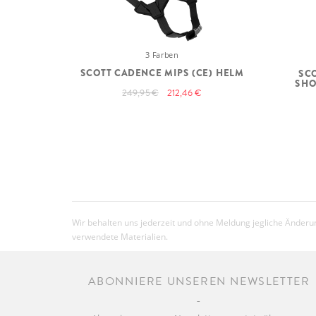
3 Farben
SCOTT CADENCE MIPS (CE) HELM
SC
SHO
249,95 €
212,46 €
Wir behalten uns jederzeit und ohne Meldung jegliche Änderun
verwendete Materialien.
ABONNIERE UNSEREN NEWSLETTER