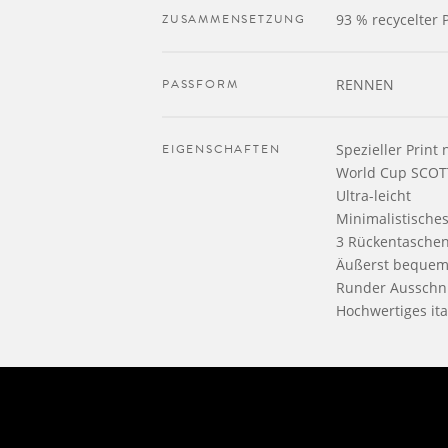
ZUSAMMENSETZUNG
93 % recycelter 
PASSFORM
RENNEN
EIGENSCHAFTEN
Spezieller Print
World Cup SCOT
Ultra-leicht
Minimalistische
3 Rückentasche
Äußerst beque
Runder Ausschni
Hochwertiges ita