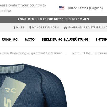
lease confirm your country to
United States (English)
 online.
ANMELDEN UND 20 EUR GUTSCHEIN BEKOMMEN
HILFE
HÄNDLER FINDEN
FAHRRAD-REGISTRIERUN
RUNNING
MOTO
BEKLEIDUNG & AUSRÜSTUNG
ENTDE
Gravel Bekleidung & Equipment für Männer
Scott RC Ultd SL Kurzarm