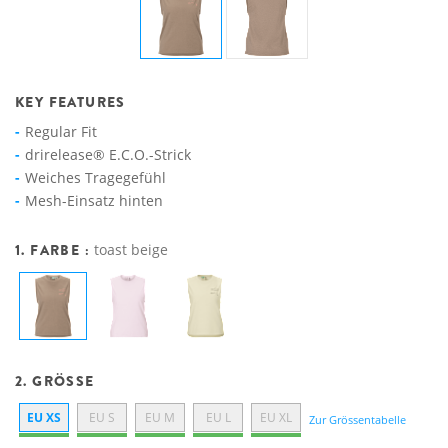
KEY FEATURES
Regular Fit
drirelease® E.C.O.-Strick
Weiches Tragegefühl
Mesh-Einsatz hinten
1. FARBE :
toast beige
2. GRÖSSE
EU XS
EU S
EU M
EU L
EU XL
Zur Grössentabelle