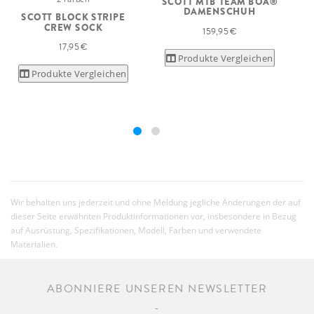
SCOTT MTB TEAM BOA®
DAMENSCHUH
SCOTT BLOCK STRIPE
CREW SOCK
159,95 €
17,95 €
Produkte Vergleichen
Produkte Vergleichen
Wir behalten uns jederzeit und ohne Meldung jegliche Änderungen der auf
dieser Seite erwähnten Produktinformationen vor, insbesondere in Bezug
auf Ausrüstung, Spezifikationen, Modell, Farben und verwendete
Materialien.
ABONNIERE UNSEREN NEWSLETTER