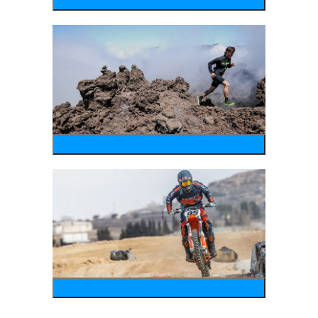
wintersports
running
motosports