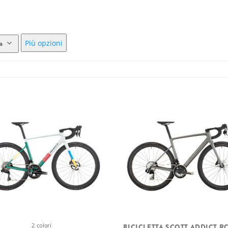
Più opzioni
a
2 colori
BICICLETTA SCOTT ADDICT R