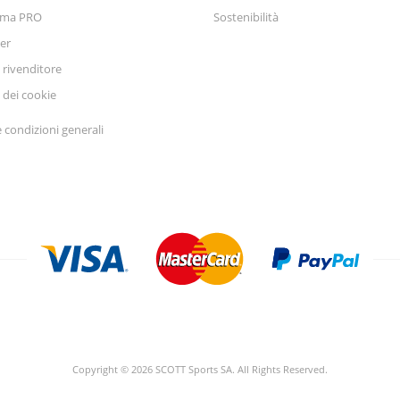
mma PRO
Sostenibilità
er
 rivenditore
 dei cookie
 condizioni generali
Copyright © 2026 SCOTT Sports SA. All Rights Reserved.