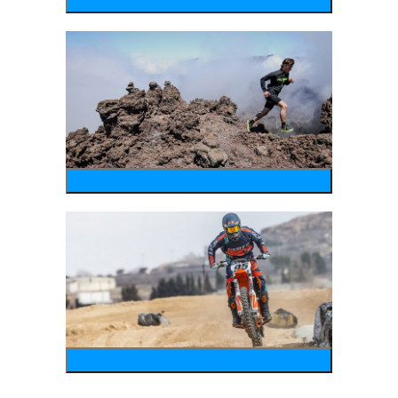
wintersports
running
motosports