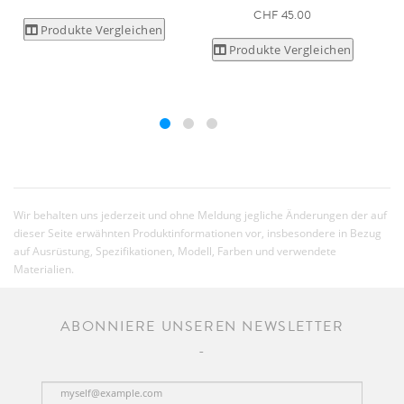
CHF 45.00
Produkte Vergleichen
Produkte Vergleichen
Wir behalten uns jederzeit und ohne Meldung jegliche Änderungen der auf
dieser Seite erwähnten Produktinformationen vor, insbesondere in Bezug
auf Ausrüstung, Spezifikationen, Modell, Farben und verwendete
Materialien.
ABONNIERE UNSEREN NEWSLETTER