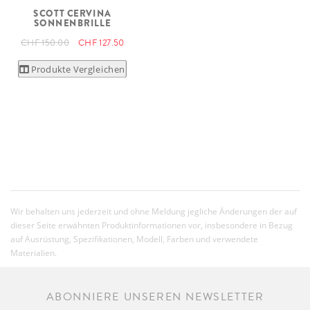
SCOTT CERVINA
SONNENBRILLE
CHF 150.00
CHF 127.50
Produkte Vergleichen
Wir behalten uns jederzeit und ohne Meldung jegliche Änderungen der auf
dieser Seite erwähnten Produktinformationen vor, insbesondere in Bezug
auf Ausrüstung, Spezifikationen, Modell, Farben und verwendete
Materialien.
ABONNIERE UNSEREN NEWSLETTER