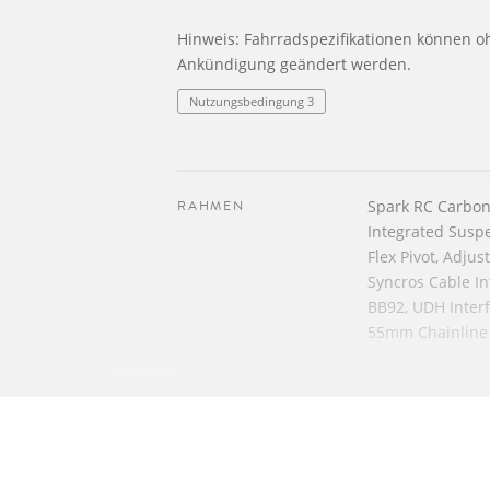
Hinweis: Fahrradspezifikationen können o
Ankündigung geändert werden.
Nutzungsbedingung 3
RAHMEN
Spark RC Carbo
Integrated Susp
Flex Pivot, Adju
Syncros Cable In
BB92, UDH Inter
55mm Chainline
GABEL
RockShox SID Sel
Charger RL 3-M
15x110mm Maxle
offset, Tapered 