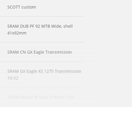
SCOTT custom
SRAM DUB PF 92 MTB Wide, shell
41x92mm
SRAM CN GX Eagle Transmission
SRAM GX Eagle XS 1275 Transmission
10-52
SRAM Motive Bronze 4-Piston Disc
SRAM HS2 CL Rotors 180/F and 160/R