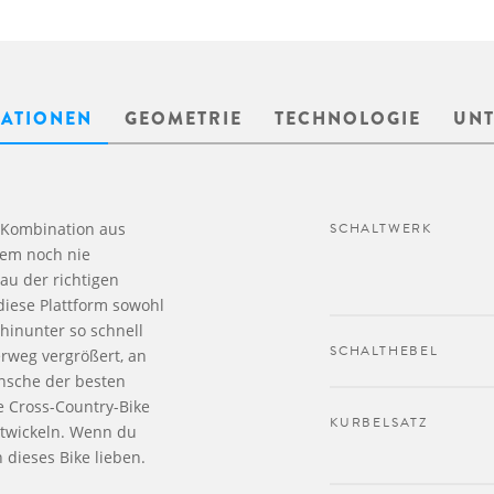
KATIONEN
GEOMETRIE
TECHNOLOGIE
UN
e Kombination aus
SCHALTWERK
nem noch nie
u der richtigen
iese Plattform sowohl
hinunter so schnell
SCHALTHEBEL
rweg vergrößert, an
nsche der besten
e Cross-Country-Bike
KURBELSATZ
ntwickeln. Wenn du
 dieses Bike lieben.