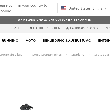
lease confirm your country to
United States (English)
 online.
ANMELDEN UND 20 CHF GUTSCHEIN BEKOMMEN
HILFE
HÄNDLER FINDEN
FAHRRAD-REGISTRIERUN
RUNNING
MOTO
BEKLEIDUNG & AUSRÜSTUNG
ENTDE
 Mountain Bikes
Cross-Country-Bikes
Spark RC
Scott Spar