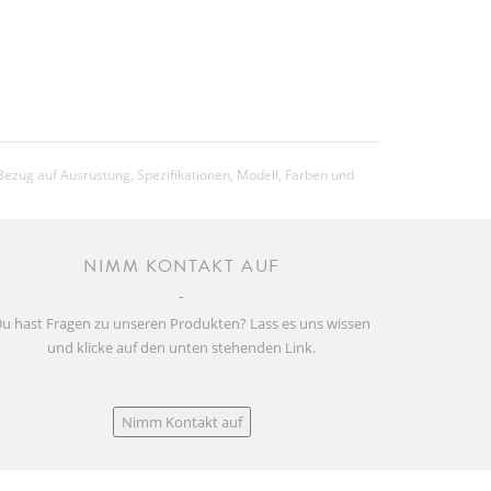
Transport Axle
11.7 (Tubless setup)
25.79 (Tubless setup)
Bezug auf Ausrüstung, Spezifikationen, Modell, Farben und
130kg
NIMM KONTAKT AUF
Das Gesamtgewicht umfasst das Bike,
den Fahrer, die Ausrüstung und
eventuelles weiteres Gepäck.
u hast Fragen zu unseren Produkten? Lass es uns wissen
und klicke auf den unten stehenden Link.
Nimm Kontakt auf