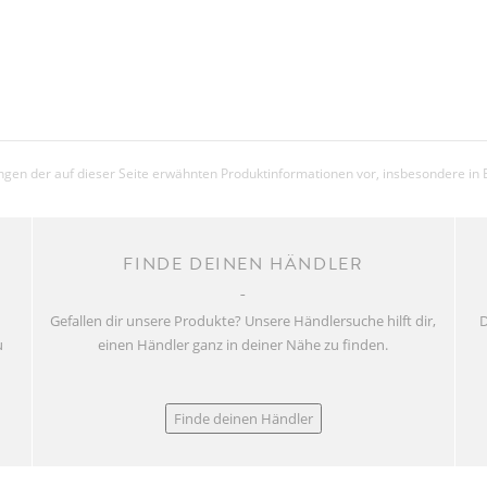
ZUBEHÖR
GEWICHT IN KG
(CA.)
GEWICHT IN LBS
(CA.)
gen der auf dieser Seite erwähnten Produktinformationen vor, insbesondere in 
MAX.
SYSTEMGEWICHT
FINDE DEINEN HÄNDLER
Gefallen dir unsere Produkte? Unsere Händlersuche hilft dir,
D
u
einen Händler ganz in deiner Nähe zu finden.
Finde deinen Händler