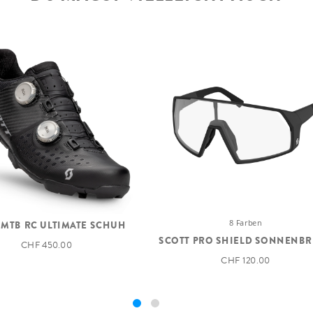
LENKER
j., 120mm travel
5 RL3 Trunnion
travel, geo adj.
SATTELSTÜTZE
-Traction Control-
Adj.
e/ Travel 120-80-
SATTEL
45mm
Technology
STEUERSATZ
ropper Remote
8 Farben
 MTB RC ULTIMATE SCHUH
odes
SCOTT PRO SHIELD SONNENBR
CHF 450.00
CHF 120.00
LAUFRADSATZ