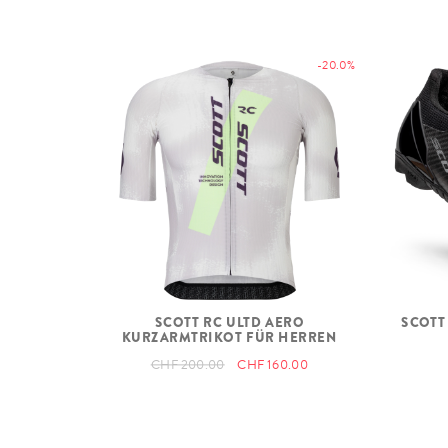
Lockout, Reb. Ad
-20.0%
DÄMPFER
RockShox NUDE 
SCOTT custom w. 
3 modes: Lockout
Descend
Debon Air, Reb. 
Bearing Hardwar
Lockout, T165X
LENKER-
SCOTT TwinLoc 
FERNBEDIENUNG
Suspension & D
SCOTT
SCOTT RC ULTD AERO
3 Suspension m
KURZARMTRIKOT FÜR HERREN
CHF 200.00
CHF 160.00