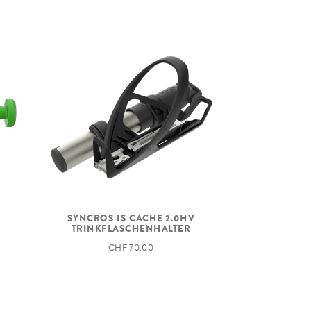
F: 15x110mm, R: 12x148mm
30mm Tubeless ready Carbon rim 28H
Syncros Hubs, XD Driver
Syncros SL Axle w/Removable Lever
with 6mm Allen, T30 and T25 Tools
Maxxis Rekon Race, 29x2.4", 120TPI
Foldable Bead
Tubeless Ready, EXO
Maxxis Rekon Race, 29x2.4", 120TPI
Foldable Bead
H
SYNCROS IS CACHE 2.0HV
Tubeless Ready, EXO
TRINKFLASCHENHALTER
CHF 70.00
SRAM AXS Powerpack