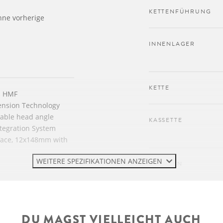
KETTENFÜHRUNG
hne vorherige
INNENLAGER
KETTE
n HMF
ension Technology
stable head angle
KASSETTE
tegration System
face, 12x148mm with
WEITERE SPEZIFIKATIONEN ANZEIGEN
BREMSEN
ect 3P Air
ode Damper
BREMSSCHEIBE
 Stealth, 44mm
DU MAGST VIELLEICHT AUCH
steerer