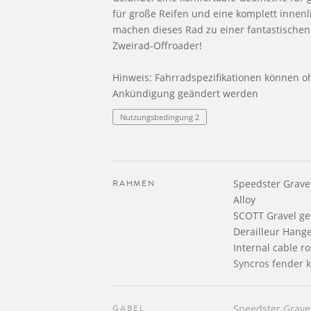
für große Reifen und eine komplett innen
machen dieses Rad zu einer fantastischen 
Zweirad-Offroader!
Hinweis: Fahrradspezifikationen können o
Ankündigung geändert werden
Nutzungsbedingung 2
RAHMEN
Speedster Gravel
Alloy
SCOTT Gravel ge
Derailleur Hang
Internal cable r
Syncros fender k
GABEL
Speedster Grave