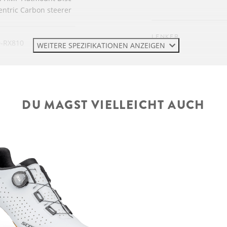
centric Carbon steerer
LENKER
-RX810
WEITERE SPEZIFIKATIONEN ANZEIGEN
VORBAU
-RX810-F
DU MAGST VIELLEICHT AUCH
SATTELSTÜTZE
SATTEL
STEUERSATZ
VORDERRADNABE