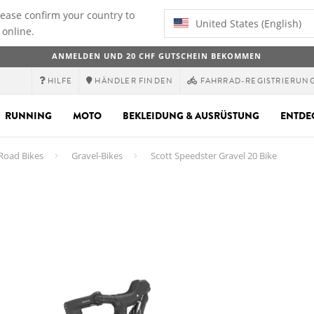
lease confirm your country to
United States (English)
 online.
ANMELDEN UND 20 CHF GUTSCHEIN BEKOMMEN
HILFE
HÄNDLER FINDEN
FAHRRAD-REGISTRIERUN
RUNNING
MOTO
BEKLEIDUNG & AUSRÜSTUNG
ENTDE
 Road Bikes
Gravel-Bikes
Scott Speedster Gravel 20 Bike