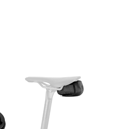
Formula Team II CL Disc 28 H
Black 2mm
Syncros Race X25 Disc
28 Front / 28 Rear
Schwalbe G-One Bite Performance
700x45C
Schwalbe G-One Bite Performance
700x45C