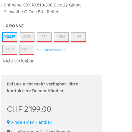
Shimano GRX RX810/600 Disc 22 Gänge
Schwalbe G-One Bite Reifen
1. GRÖSSE
XXS47
XS49
S52
M54
L56
XL58
XXL61
Zur Grössentabelle
Nicht verfügbar
Bei uns nicht mehr verfügbar. Bitte
kontaktiere Deinen Händler.
CHF 2’199.00
Finde einen Händler
Lieferung in 3 - 5 Werktagen