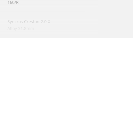
160/R
Syncros Creston 2.0 X
Alloy 31.8mm
Syncros RR2.5 1 1/4" / four Bolt
31.8mm
Syncros RR2.5 27.2/300mm
Syncros Tofino Regular 2.5
Acros AIF-1133
Formula Team II CL Disc 28 H