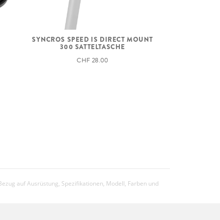
10.3
SYNCROS SPEED IS DIRECT MOUNT
22.71
300 SATTELTASCHE
CHF 28.00
120kg
Das Gesamtgewicht umfasst das Bike,
den Fahrer, die Ausrüstung und
eventuelles weiteres Gepäck.
Bezug auf Ausrüstung, Spezifikationen, Modell, Farben und