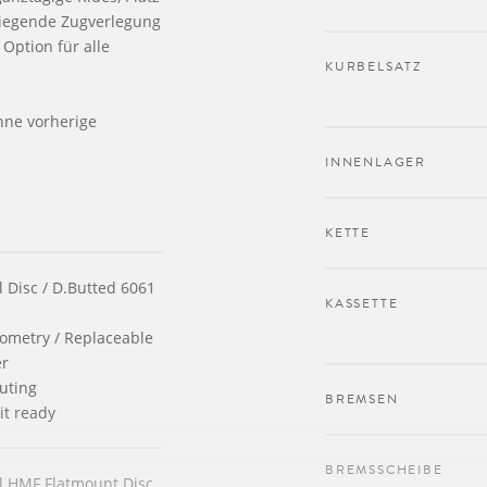
liegende Zugverlegung
Option für alle
KURBELSATZ
hne vorherige
INNENLAGER
KETTE
 Disc / D.Butted 6061
KASSETTE
ometry / Replaceable
er
outing
BREMSEN
it ready
BREMSSCHEIBE
l HMF Flatmount Disc