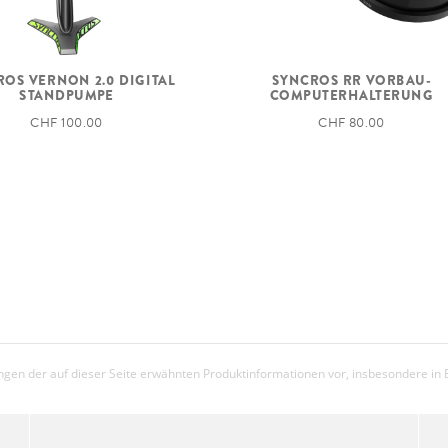
GEWICHT IN KG
(CA.)
OS VERNON 2.0 DIGITAL
SYNCROS RR VORBAU-
GEWICHT IN LBS
STANDPUMPE
COMPUTERHALTERUNG
(CA.)
CHF 100.00
CHF 80.00
MAX.
SYSTEMGEWICHT
gen der auf dieser Seite erwähnten Produktinformationen vor, insbesondere in 