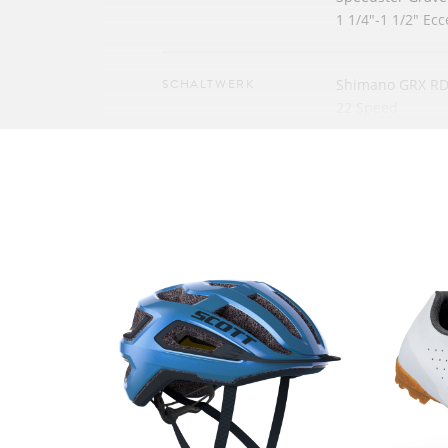
1 1/4"-1 1/2" Ec
SCHALTWERK
Shimano GRX RD
22 Speed
UMWERFER
Shimano GRX FD