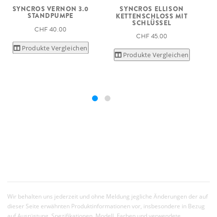
SYNCROS VERNON 3.0
SYNCROS ELLISON
STANDPUMPE
KETTENSCHLOSS MIT
SCHLÜSSEL
CHF 40.00
CHF 45.00
Produkte Vergleichen
Produkte Vergleichen
Wir behalten uns jederzeit und ohne Meldung jegliche Änderungen der auf
dieser Seite erwähnten Produktinformationen vor, insbesondere in Bezug
auf Ausrüstung, Spezifikationen, Modell, Farben und verwendete