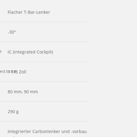
Flacher T-Bar-Lenker
-30°
R
iC (integrated Cockpit)
MESSER
1 1/8 Zoll
80 mm, 90 mm
290 g
Integrierter Carbonlenker und -vorbau