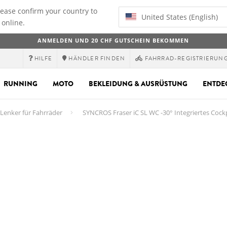
lease confirm your country to
United States (English)
 online.
ANMELDEN UND 20 CHF GUTSCHEIN BEKOMMEN
HILFE
HÄNDLER FINDEN
FAHRRAD-REGISTRIERUN
RUNNING
MOTO
BEKLEIDUNG & AUSRÜSTUNG
ENTDE
Lenker für Fahrräder
SYNCROS Fraser iC SL WC -30° Integriertes Cock