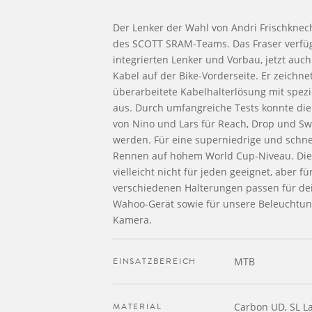
Der Lenker der Wahl von Andri Frischknech
des SCOTT SRAM-Teams. Das Fraser verfü
integrierten Lenker und Vorbau, jetzt auc
Kabel auf der Bike-Vorderseite. Er zeichne
überarbeitete Kabelhalterlösung mit spez
aus. Durch umfangreiche Tests konnte die
von Nino und Lars für Reach, Drop und Swe
werden. Für eine superniedrige und schnel
Rennen auf hohem World Cup-Niveau. Dies
vielleicht nicht für jeden geeignet, aber für
verschiedenen Halterungen passen für de
Wahoo-Gerät sowie für unsere Beleuchtun
Kamera.
EINSATZBEREICH
MTB
MATERIAL
Carbon UD, SL L