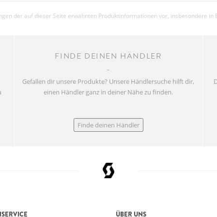
gen der auf dieser Seite erwähnten Produktinformationen vor, insbesondere in 
FINDE DEINEN HÄNDLER
Gefallen dir unsere Produkte? Unsere Händlersuche hilft dir,
D
u
einen Händler ganz in deiner Nähe zu finden.
Finde deinen Händler
SERVICE
ÜBER UNS