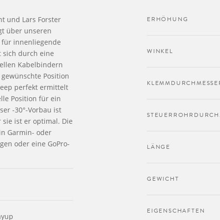
t und Lars Forster
ERHÖHUNG
gt über unseren
h für innenliegende
WINKEL
t sich durch eine
iellen Kabelbindern
 gewünschte Position
KLEMMDURCHMESSE
ep perfekt ermittelt
le Position für ein
er -30°-Vorbau ist
STEUERROHRDURCH
 sie ist er optimal. Die
in Garmin- oder
gen oder eine GoPro-
LÄNGE
GEWICHT
EIGENSCHAFTEN
ayup