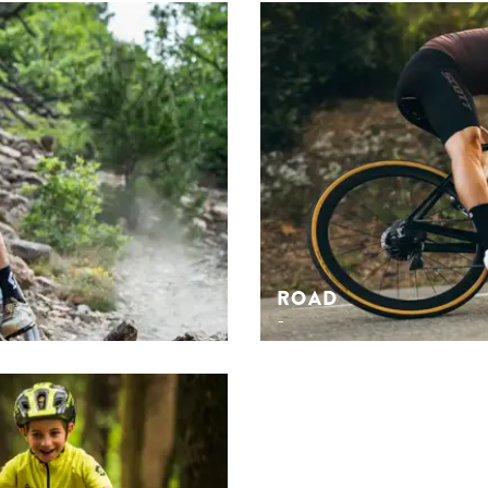
r
ROAD