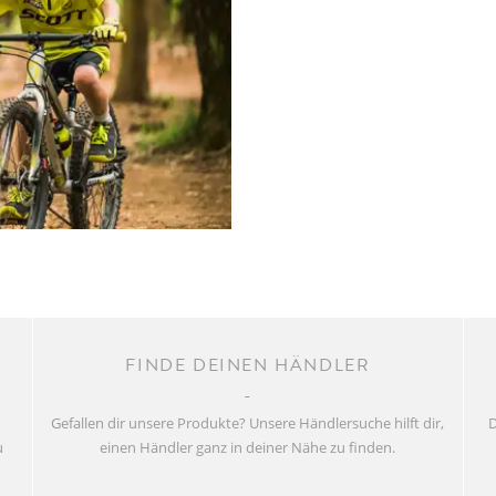
FINDE DEINEN HÄNDLER
Gefallen dir unsere Produkte? Unsere Händlersuche hilft dir,
D
u
einen Händler ganz in deiner Nähe zu finden.