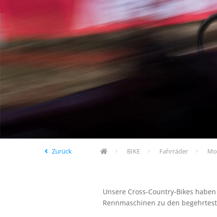
Zurück
BIKE
Fahrräder
Mo
Unsere Cross-Country-Bikes haben
Rennmaschinen zu den begehrteste