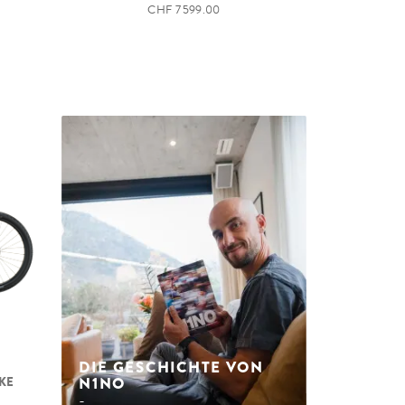
CHF 7 599.00
DIE GESCHICHTE VON
N1NO
KE