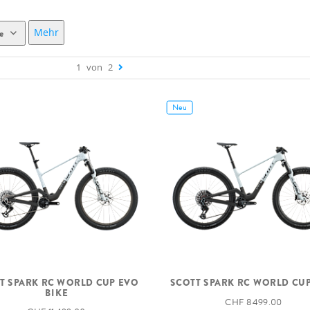
Mehr
e
1
von
2
Neu
T SPARK RC WORLD CUP EVO
SCOTT SPARK RC WORLD CUP
BIKE
CHF 8 499.00