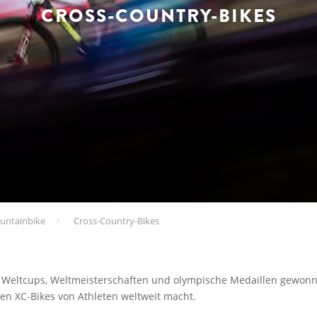
CROSS-COUNTRY-BIKES
untainbike
Cross-Country-Bikes
 Weltcups, Weltmeisterschaften und olympische Medaillen gewonne
n XC-Bikes von Athleten weltweit macht.