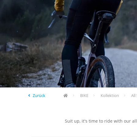
Zurück
BIKE
Kollektion
All
Suit up, it's time to ride with our a