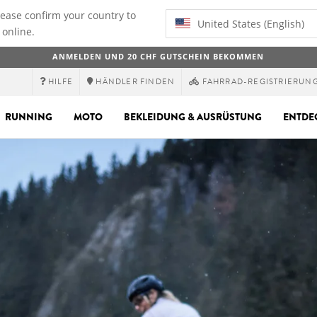
lease confirm your country to
United States (English)
 online.
ANMELDEN UND 20 CHF GUTSCHEIN BEKOMMEN
HILFE
HÄNDLER FINDEN
FAHRRAD-REGISTRIERUN
RUNNING
MOTO
BEKLEIDUNG & AUSRÜSTUNG
ENTDE