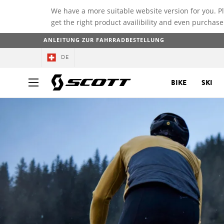
We have a more suitable website version for you. P
get the right product availibility and even purchase
ANLEITUNG ZUR FAHRRADBESTELLUNG
DE
BIKE
SKI