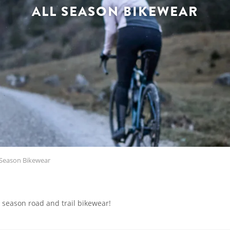
ALL SEASON BIKEWEAR
 Season Bikewear
ll season road and trail bikewear!