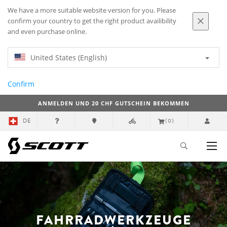
We have a more suitable website version for you. Please
confirm your country to get the right product availibility
and even purchase online.
United States (English)
Confirm
ANMELDEN UND 20 CHF GUTSCHEIN BEKOMMEN
DE
(0)
FAHRRADWERKZEUGE