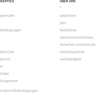
SERVICE
ÜBER UNS
widerrufen
Geschichte
Jobs
ebedingungen
Rechtliches
Datenschutzrichtlinien
Sicherheit und Rückrufe
ders Club
Vertriebspartner
ogramm
Nachhaltigkeit
er
finden
Management
ne Geschäftsbedingungen