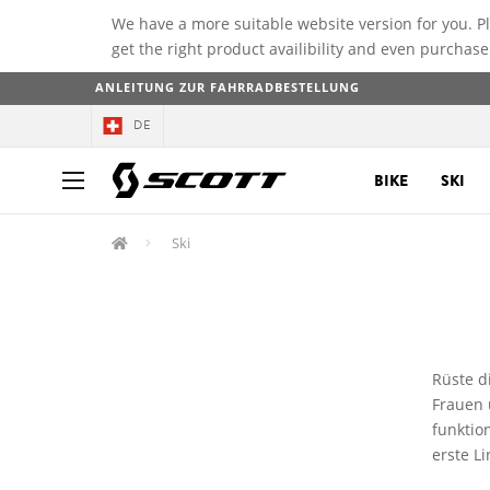
We have a more suitable website version for you. P
get the right product availibility and even purchase
ANLEITUNG ZUR FAHRRADBESTELLUNG
DE
BIKE
SKI
Ski
Rüste d
Frauen 
funktio
erste L