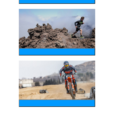
wintersports
running
motosports