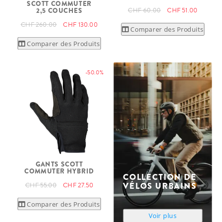
SCOTT COMMUTER
CHF 60.00
CHF 51.00
2,5 COUCHES
CHF 260.00
CHF 130.00
Comparer des Produits
Comparer des Produits
-50.0%
GANTS SCOTT
COMMUTER HYBRID
COLLECTION DE
VÉLOS URBAINS
CHF 55.00
CHF 27.50
Comparer des Produits
Voir plus