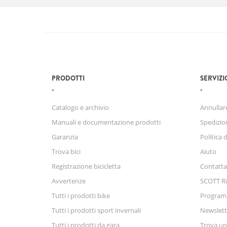
PRODOTTI
SERVIZI
Catalogo e archivio
Annullare
Manuali e documentazione prodotti
Spedizio
Garanzia
Politica 
Trova bici
Aiuto
Registrazione bicicletta
Contatta
Avvertenze
SCOTT Ri
Tutti i prodotti bike
Progra
Tutti i prodotti sport invernali
Newslett
Tutti i prodotti da gara
Trova un