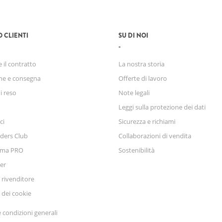
O CLIENTI
SU DI NOI
 il contratto
La nostra storia
ne e consegna
Offerte di lavoro
di reso
Note legali
Leggi sulla protezione dei dati
ci
Sicurezza e richiami
ders Club
Collaborazioni di vendita
mma PRO
Sostenibilità
er
 rivenditore
 dei cookie
 condizioni generali