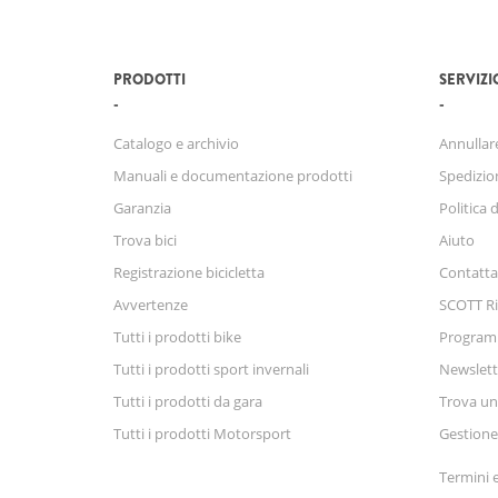
PRODOTTI
SERVIZI
Catalogo e archivio
Annullare
Manuali e documentazione prodotti
Spedizio
Garanzia
Politica 
Trova bici
Aiuto
Registrazione bicicletta
Contatta
Avvertenze
SCOTT Ri
Tutti i prodotti bike
Progra
Tutti i prodotti sport invernali
Newslett
Tutti i prodotti da gara
Trova un
Tutti i prodotti Motorsport
Gestione
Termini e