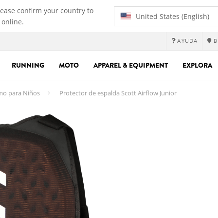
lease confirm your country to
United States (English)
 online.
AYUDA
B
RUNNING
MOTO
APPAREL & EQUIPMENT
EXPLORA
smo para Niños
Protector de espalda Scott Airflow Junior