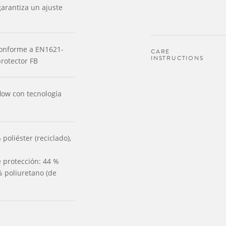
garantiza un ajuste
 conforme a EN1621-
CARE
INSTRUCTIONS
protector FB
low con tecnología
oliéster (reciclado),
protección: 44 %
% poliuretano (de