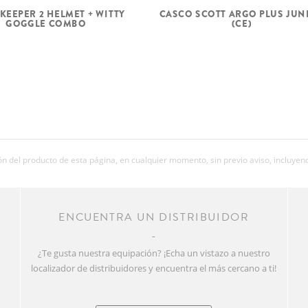
KEEPER 2 HELMET + WITTY
CASCO SCOTT ARGO PLUS JUN
GOGGLE COMBO
(CE)
 del producto de esta página, en cualquier momento, sin previo aviso, incluyend
R
ENCUENTRA UN DISTRIBUIDOR
¿Te gusta nuestra equipación? ¡Echa un vistazo a nuestro
localizador de distribuidores y encuentra el más cercano a ti!