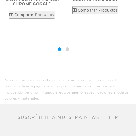
CHROME GOGGLE
Comparar Productos
Comparar Productos
Nos reservamos el derecho de hacer cambios en la información del
producto de esta página, en cualquier momento, sin previo aviso,
incluyendo, pero no limitando el equipamiento, especificaciones, modelos,
colores y materiales.
SUSCRÍBETE A NUESTRA NEWSLETTER