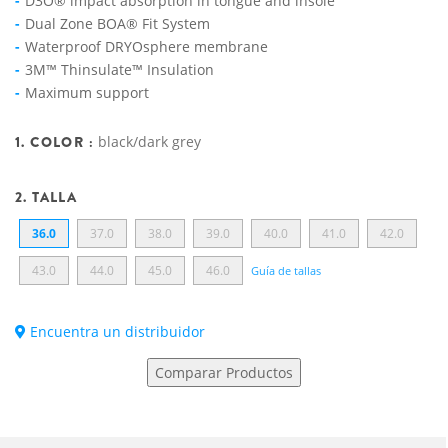
D3O® impact absorption in tongue and insole
Dual Zone BOA® Fit System
Waterproof DRYOsphere membrane
3M™ Thinsulate™ Insulation
Maximum support
1. COLOR :
black/dark grey
2. TALLA
36.0
37.0
38.0
39.0
40.0
41.0
42.0
43.0
44.0
45.0
46.0
Guía de tallas
Encuentra un distribuidor
Comparar Productos