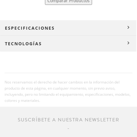
Comparar Productos
ESPECIFICACIONES
TECNOLOGÍAS
Nos reservamos el derecho de hacer cambios en la información del
producto de esta página, en cualquier momento, sin previo aviso,
incluyendo, pero no limitando el equipamiento, especificaciones, modelos,
colores y materiales.
SUSCRÍBETE A NUESTRA NEWSLETTER