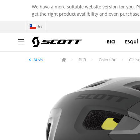
We have a more suitable website version for you. P
get the right product availibility and even purchase
ES
BICI
ESQUÍ
Atrás
BICI
Colección
Cicli