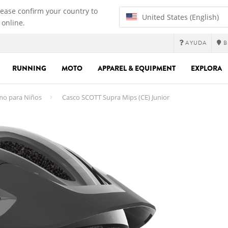
lease confirm your country to
United States (English)
 online.
AYUDA
B
RUNNING
MOTO
APPAREL & EQUIPMENT
EXPLORA
smo para Niños
Casco SCOTT Supra Mips (CE) Junior