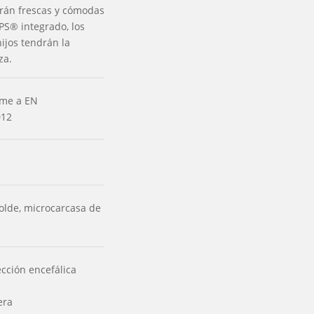
rán frescas y cómodas
PS® integrado, los
ijos tendrán la
za.
orme a EN
012
olde, microcarcasa de
cción encefálica
era