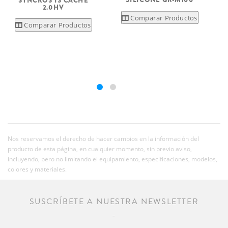
SYNCROS IS CACHE
2.0HV
Comparar Productos
Comparar Productos
Nos reservamos el derecho de hacer cambios en la información del
producto de esta página, en cualquier momento, sin previo aviso,
incluyendo, pero no limitando el equipamiento, especificaciones, modelos,
colores y materiales.
SUSCRÍBETE A NUESTRA NEWSLETTER