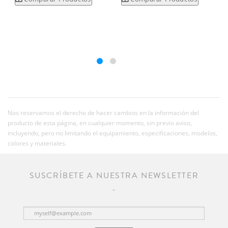
Nos reservamos el derecho de hacer cambios en la información del
producto de esta página, en cualquier momento, sin previo aviso,
incluyendo, pero no limitando el equipamiento, especificaciones, modelos,
colores y materiales.
SUSCRÍBETE A NUESTRA NEWSLETTER