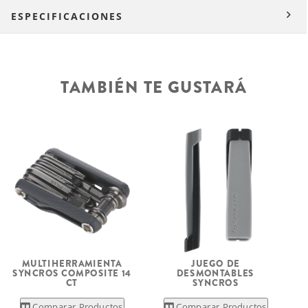
ESPECIFICACIONES
TAMBIÉN TE GUSTARÁ
MULTIHERRAMIENTA
JUEGO DE
S
SYNCROS COMPOSITE 14
DESMONTABLES
CT
SYNCROS
Comparar Productos
Comparar Productos