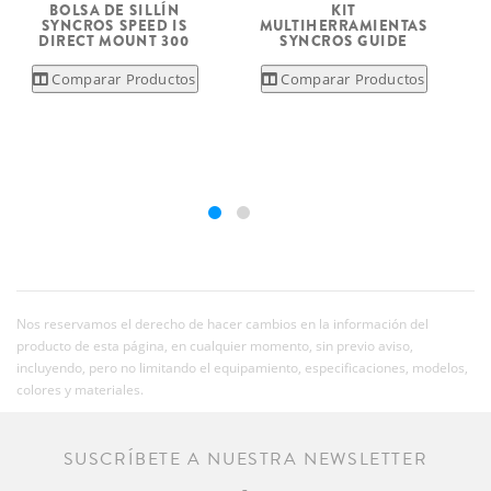
BOLSA DE SILLÍN
KIT
SYNCROS SPEED IS
MULTIHERRAMIENTAS
DIRECT MOUNT 300
SYNCROS GUIDE
Comparar Productos
Comparar Productos
Nos reservamos el derecho de hacer cambios en la información del
producto de esta página, en cualquier momento, sin previo aviso,
incluyendo, pero no limitando el equipamiento, especificaciones, modelos,
colores y materiales.
SUSCRÍBETE A NUESTRA NEWSLETTER