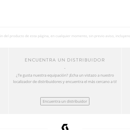
 del producto de esta página, en cualquier momento, sin previo aviso, incluyend
R
ENCUENTRA UN DISTRIBUIDOR
¿Te gusta nuestra equipación? ¡Echa un vistazo a nuestro
localizador de distribuidores y encuentra el más cercano a ti!
Encuentra un distribuidor