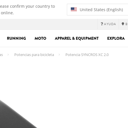
lease confirm your country to
United States (English)
 online.
AYUDA
B
RUNNING
MOTO
APPAREL & EQUIPMENT
EXPLORA
as
Potencias para bicicleta
Potencia SYNCROS XC 2.0